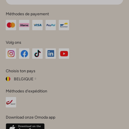
Méthodes de payement
Volg ons
Omoda
Omoda
Omoda
Omoda
Omoda
Choisis ton pays
Instagram
Facebook
TikTok
LinkedIn
YouTube
BELGIQUE
Choisis
Méthodes d'expédition
ton
Fermer
pays
Nederland
België
(Nederlands)
Download onze Omoda app
Belgique
(Français)