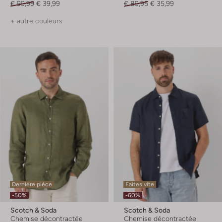
€ 99,99
€ 39,99
€ 89,95
€ 35,99
+ autre couleurs
Dernière pièce
Faites vite
-50%
-60%
Scotch & Soda
Scotch & Soda
Chemise décontractée
Chemise décontractée