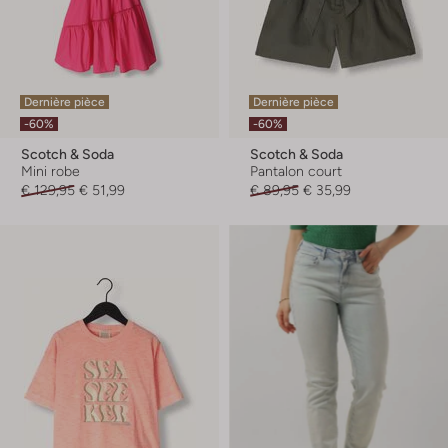
Dernière pièce
Dernière pièce
-60%
-60%
Scotch & Soda
Scotch & Soda
Mini robe
Pantalon court
€ 129,95
€ 51,99
€ 89,95
€ 35,99