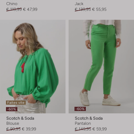
Chino
Jack
€ 119,99
€ 47,99
€ 139,95
€ 55,95
Faites vite
-60%
-60%
Scotch & Soda
Scotch & Soda
Blouse
Pantalon
€ 99,95
€ 39,99
€ 149,95
€ 59,99