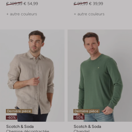
€ 109,99
€ 54,99
€ 99,99
€ 39,99
+ autre couleurs
+ autre couleurs
Dernière pièce
Dernière pièce
-60%
-50%
Scotch & Soda
Scotch & Soda
Chemise décontractée
Chandail