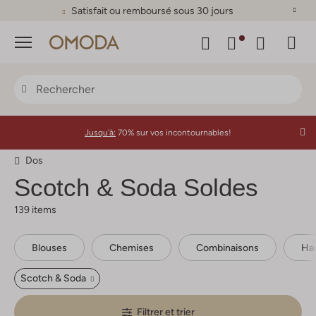
Satisfait ou remboursé sous 30 jours
Menu
Jusqu'à:
70% sur vos incontournables!
Dos
Scotch & Soda
Soldes
139 items
Blouses
Chemises
Combinaisons
Hau
Scotch & Soda
Filtrer et trier