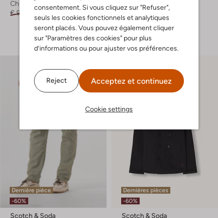
Chino
T-shirts
consentement. Si vous cliquez sur "Refuser",
€ 99,99
€ 39,99
€ 49,99
€ 19,99
seuls les cookies fonctionnels et analytiques
seront placés. Vous pouvez également cliquer
+ autre couleurs
sur "Paramètres des cookies" pour plus
d’informations ou pour ajuster vos préférences.
Acceptez et continuez
Reject
Cookie settings
Dernière pièce
Dernières pièces
-60%
-60%
Scotch & Soda
Scotch & Soda