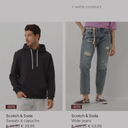
+ autre couleurs
-60%
-60%
Scotch & Soda
Scotch & Soda
Sweats à capuche
Wide jeans
€ 99,99
€ 39,99
€ 159,95
€ 63,99