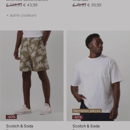
€ 109,99
€ 43,99
€ 79,99
€ 39,99
+ autre couleurs
Dernières pièces
-60%
-60%
Scotch & Soda
Scotch & Soda