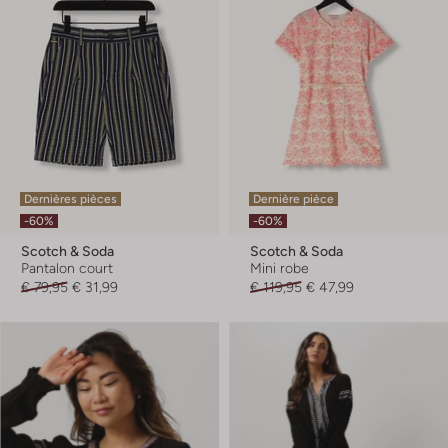
Dernières pièces
Dernière pièce
-60%
-60%
Scotch & Soda
Scotch & Soda
Pantalon court
Mini robe
€ 79,95
€ 31,99
€ 119,95
€ 47,99