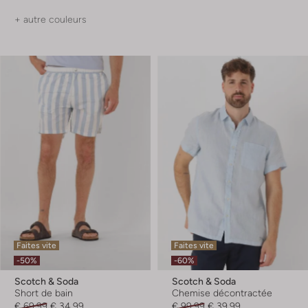
+ autre couleurs
Faites vite
Faites vite
-50%
-60%
Scotch & Soda
Scotch & Soda
Short de bain
Chemise décontractée
€ 69,99
€ 34,99
€ 99,99
€ 39,99