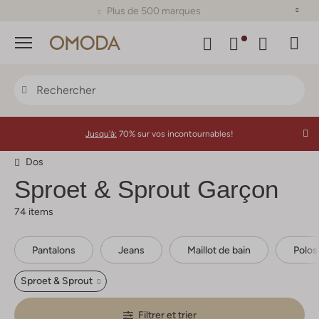
Plus de 500 marques
Menu
Jusqu'à:
70% sur vos incontournables!
Dos
Sproet & Sprout
Garçon
74 items
Pantalons
Jeans
Maillot de bain
Polos
Sproet & Sprout
Filtrer et trier