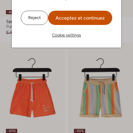
-40%
-40%
Acceptez et continuez
Reject
Sproet & Sprout
Sproet & Sprout
Pull
Short de bain
€ 56,99
€ 33,99
€ 41,99
€ 24,99
Cookie settings
-30%
-30%