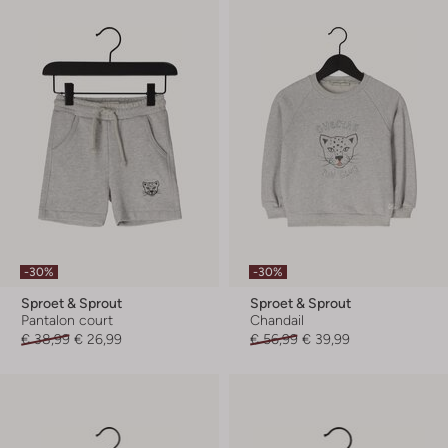
-30%
-30%
Sproet & Sprout
Sproet & Sprout
Pantalon court
Chandail
€ 38,99
€ 26,99
€ 56,99
€ 39,99