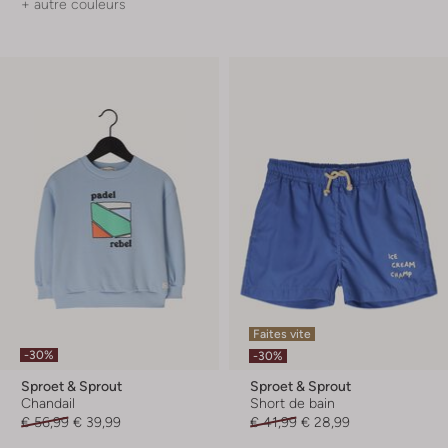
+ autre couleurs
Faites vite
-30%
-30%
Sproet & Sprout
Sproet & Sprout
Chandail
Short de bain
€ 56,99
€ 39,99
€ 41,99
€ 28,99