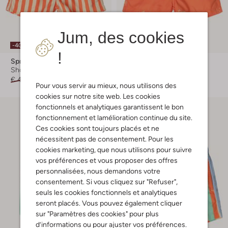
Jum, des cookies
-40%
-30%
!
Sproet & Sprout
Sproet & Sprout
Short de bain
Short de bain
€ 41,99
€ 24,99
€ 41,99
€ 28,99
Pour vous servir au mieux, nous utilisons des
cookies sur notre site web. Les cookies
fonctionnels et analytiques garantissent le bon
fonctionnement et lamélioration continue du site.
Ces cookies sont toujours placés et ne
nécessitent pas de consentement. Pour les
cookies marketing, que nous utilisons pour suivre
vos préférences et vous proposer des offres
personnalisées, nous demandons votre
consentement. Si vous cliquez sur "Refuser",
seuls les cookies fonctionnels et analytiques
seront placés. Vous pouvez également cliquer
sur "Paramètres des cookies" pour plus
d’informations ou pour ajuster vos préférences.