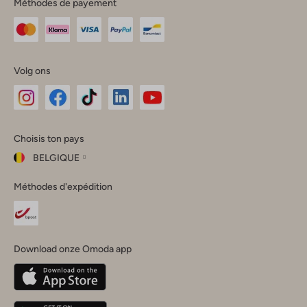
Méthodes de payement
Volg ons
Omoda
Omoda
Omoda
Omoda
Omoda
Choisis ton pays
Instagram
Facebook
TikTok
LinkedIn
YouTube
BELGIQUE
Choisis
Méthodes d'expédition
ton
Fermer
pays
Nederland
België
(Nederlands)
Download onze Omoda app
Belgique
(Français)
Deutschland