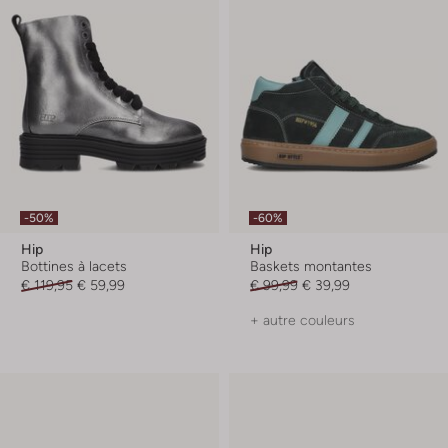
-50%
-60%
Hip
Hip
Bottines à lacets
Baskets montantes
€ 119,95
€ 59,99
€ 99,99
€ 39,99
+ autre couleurs