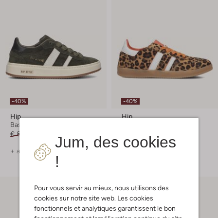
-40%
-40%
Hip
Hip
Baskets basses
Baskets basses
€ 89,99
€ 53,99
€ 99,99
€ 59,99
Jum, des cookies
+ autre couleurs
+ autre couleurs
!
Pour vous servir au mieux, nous utilisons des
cookies sur notre site web. Les cookies
fonctionnels et analytiques garantissent le bon