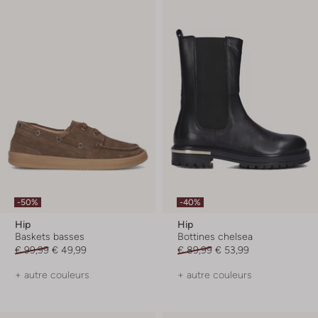
-50%
-40%
Hip
Hip
Baskets basses
Bottines chelsea
€ 99,99
€ 49,99
€ 89,99
€ 53,99
+ autre couleurs
+ autre couleurs