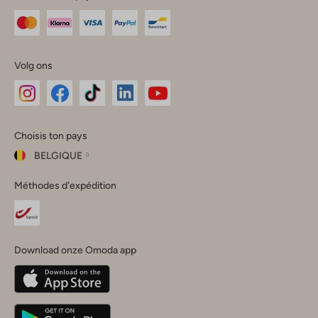
Volg ons
Omoda
Omoda
Omoda
Omoda
Omoda
Choisis ton pays
Instagram
Facebook
TikTok
LinkedIn
YouTube
BELGIQUE
Choisis
Méthodes d'expédition
ton
Fermer
pays
Nederland
België
(Nederlands)
Download onze Omoda app
Belgique
(Français)
Deutschland