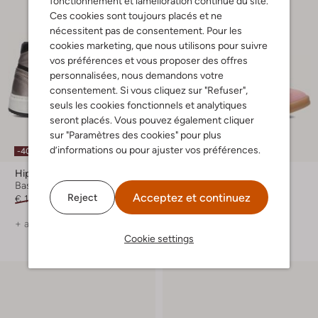
fonctionnement et lamélioration continue du site.
Ces cookies sont toujours placés et ne
nécessitent pas de consentement. Pour les
cookies marketing, que nous utilisons pour suivre
vos préférences et vous proposer des offres
personnalisées, nous demandons votre
consentement. Si vous cliquez sur "Refuser",
seuls les cookies fonctionnels et analytiques
seront placés. Vous pouvez également cliquer
sur "Paramètres des cookies" pour plus
d’informations ou pour ajuster vos préférences.
-40%
-30%
Hip
Hip
Baskets montantes
Baskets basses
Acceptez et continuez
Reject
€ 109,99
€ 65,99
€ 99,99
€ 69,99
+ autre couleurs
+ autre couleurs
Cookie settings