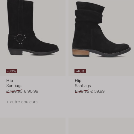
-30%
-40%
Hip
Hip
Santiags
Santiags
€ 129,95
€ 90,99
€ 99,95
€ 59,99
+ autre couleurs