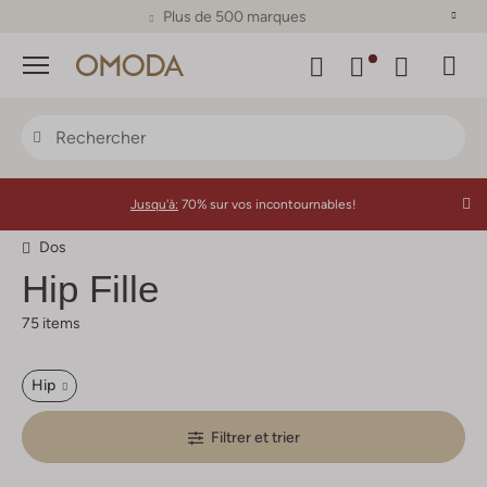
Plus de 500 marques
Menu
Jusqu'à:
70% sur vos incontournables!
Dos
Hip
Fille
75 items
Hip
Filtrer et trier