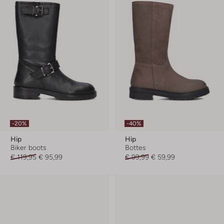
-20%
-40%
Hip
Hip
Biker boots
Bottes
€ 119,95
€ 95,99
€ 99,99
€ 59,99