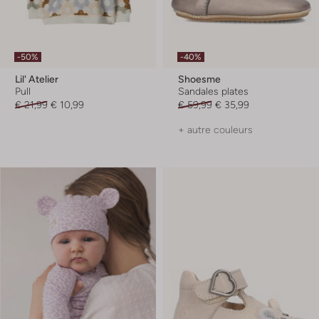
-50%
-40%
Lil' Atelier
Shoesme
Pull
Sandales plates
€ 21,99
€ 10,99
€ 59,99
€ 35,99
+ autre couleurs