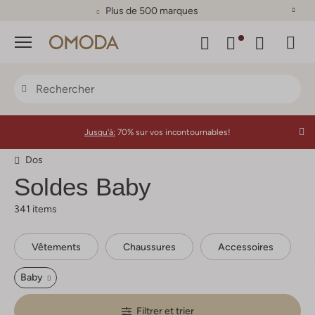
Plus de 500 marques
Menu
Jusqu'à:
70% sur vos incontournables!
Dos
Soldes Baby
341 items
Vêtements
Chaussures
Accessoires
Baby
Filtrer et trier