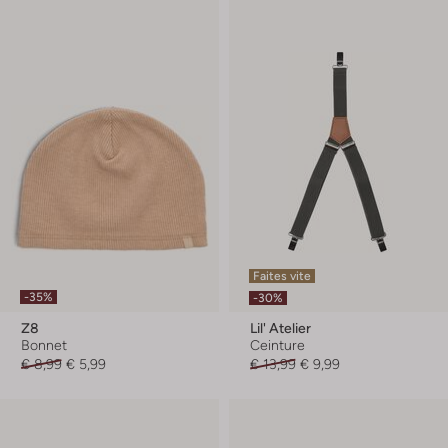
Faites vite
-35%
-30%
Z8
Lil' Atelier
Bonnet
Ceinture
€ 8,99
€ 5,99
€ 13,99
€ 9,99