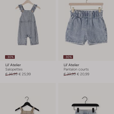
-30%
-30%
Lil' Atelier
Lil' Atelier
Salopettes
Pantalon courts
€ 36,99
€ 25,99
€ 29,99
€ 20,99