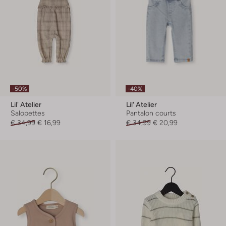
-50%
-40%
Lil' Atelier
Lil' Atelier
Salopettes
Pantalon courts
€ 34,99
€ 16,99
€ 34,99
€ 20,99