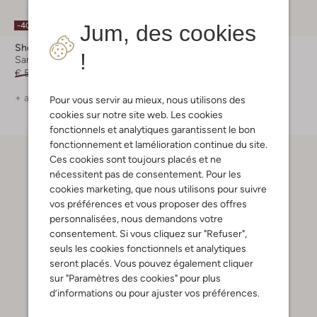
Jum, des cookies
-40%
-55%
Shoesme
Lil' Atelier
!
Sandales plates
Legging
€ 59,99
€ 35,99
€ 16,99
€ 7,99
+ autre couleurs
Pour vous servir au mieux, nous utilisons des
cookies sur notre site web. Les cookies
fonctionnels et analytiques garantissent le bon
fonctionnement et lamélioration continue du site.
Ces cookies sont toujours placés et ne
nécessitent pas de consentement. Pour les
cookies marketing, que nous utilisons pour suivre
vos préférences et vous proposer des offres
personnalisées, nous demandons votre
consentement. Si vous cliquez sur "Refuser",
seuls les cookies fonctionnels et analytiques
seront placés. Vous pouvez également cliquer
sur "Paramètres des cookies" pour plus
d’informations ou pour ajuster vos préférences.