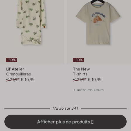
-50%
-50%
Lil' Atelier
The New
Grenouillères
T-shirts
€ 21,99
€ 10,99
€ 21,99
€ 10,99
+ autre couleurs
Vu 36 sur 341
Afficher plus de produits