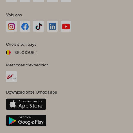
Volg ons
Omoda
Omoda
Omoda
Omoda
Omoda
Choisis ton pays
Instagram
Facebook
TikTok
LinkedIn
YouTube
BELGIQUE
Choisis
Méthodes d'expédition
ton
Fermer
pays
Nederland
België
(Nederlands)
Download onze Omoda app
Belgique
(Français)
Deutschland