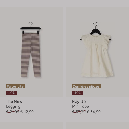
Faites vite
Dernières pièces
-40%
-40%
The New
Play Up
Legging
Mini robe
€ 21,99
€ 12,99
€ 57,99
€ 34,99