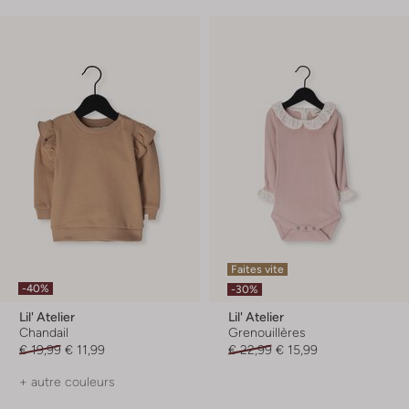
Faites vite
-40%
-30%
Lil' Atelier
Lil' Atelier
Chandail
Grenouillères
€ 19,99
€ 11,99
€ 22,99
€ 15,99
+ autre couleurs