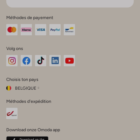
Méthodes de payement
Volg ons
Omoda
Omoda
Omoda
Omoda
Omoda
Choisis ton pays
Instagram
Facebook
TikTok
LinkedIn
YouTube
BELGIQUE
Choisis
Méthodes d'expédition
ton
Fermer
pays
Nederland
België
(Nederlands)
Download onze Omoda app
Belgique
(Français)