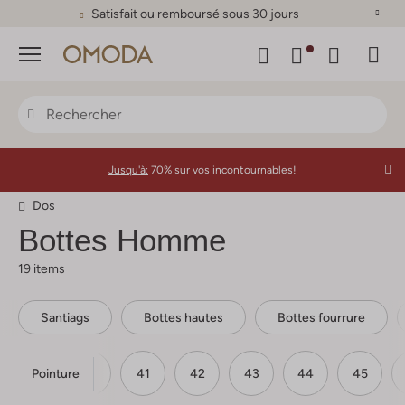
Satisfait ou remboursé sous 30 jours
Menu
Jusqu'à:
70% sur vos incontournables!
Dos
Bottes Homme
19 items
Santiags
Bottes hautes
Bottes fourrure
Pointure
39
40
41
42
43
44
45