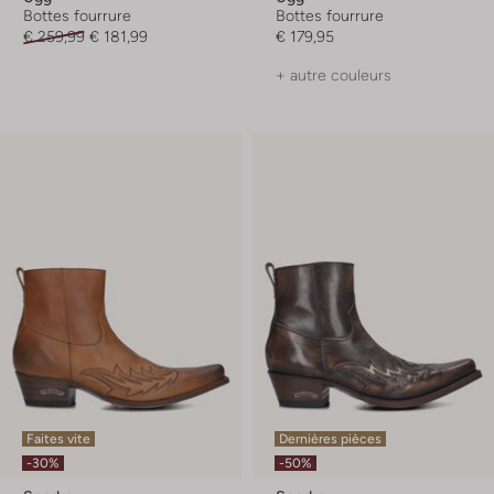
Bottes fourrure
Bottes fourrure
€ 259,99
€ 181,99
€ 179,95
+ autre couleurs
Faites vite
Dernières pièces
-30%
-50%