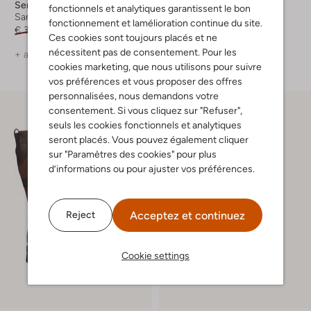
Sendra
Ugg
fonctionnels et analytiques garantissent le bon
Santiags
Bottes fourrure
fonctionnement et lamélioration continue du site.
€ 349,99
€ 174,99
€ 219,95
€ 175,95
Ces cookies sont toujours placés et ne
nécessitent pas de consentement. Pour les
+ autre couleurs
cookies marketing, que nous utilisons pour suivre
vos préférences et vous proposer des offres
personnalisées, nous demandons votre
consentement. Si vous cliquez sur "Refuser",
seuls les cookies fonctionnels et analytiques
seront placés. Vous pouvez également cliquer
sur "Paramètres des cookies" pour plus
d’informations ou pour ajuster vos préférences.
Acceptez et continuez
Reject
Cookie settings