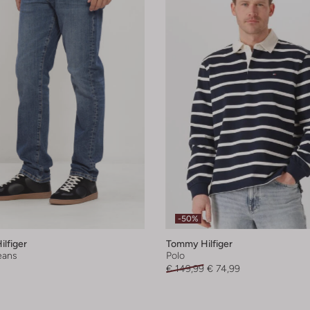
-50%
lfiger
Tommy Hilfiger
jeans
Polo
€ 149,99
€ 74,99