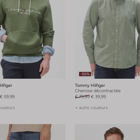
-50%
lfiger
Tommy Hilfiger
Chemise décontractée
€ 59,99
€ 79,99
€ 39,99
couleurs
+ autre couleurs