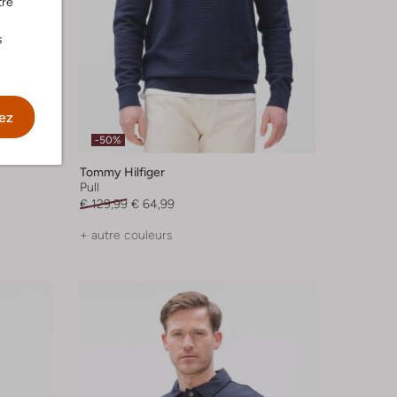
tre
s
ez
-50%
Tommy Hilfiger
Pull
€ 129,99
€ 64,99
+ autre couleurs