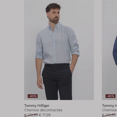
-40%
-40%
Tommy Hilfiger
Tommy Hi
Chemise décontractée
Chemise
€ 119,99
€ 71,99
€ 119,99