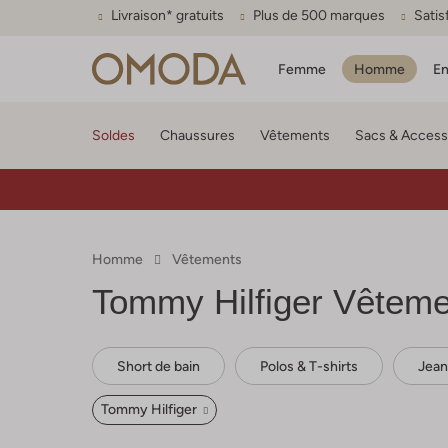
Livraison* gratuits
Plus de 500 marques
Satis
Femme
Homme
En
Soldes
Chaussures
Vêtements
Sacs & Access
Homme
Vêtements
Tommy Hilfiger
Vêteme
Short de bain
Polos & T-shirts
Jean
Tommy Hilfiger