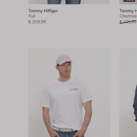
Tommy Hilfiger
Tommy Hi
Pull
Chemise
€ 209,99
€ 109,99