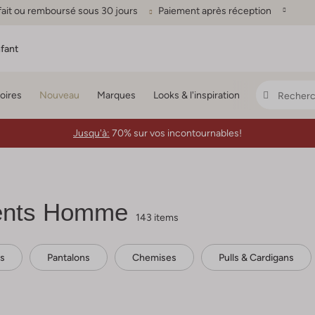
fait ou remboursé sous 30 jours
Paiement après réception
fant
oires
Nouveau
Marques
Looks & l'inspiration
Jusqu'à:
70% sur vos incontournables!
nts Homme
143 items
s
Pantalons
Chemises
Pulls & Cardigans