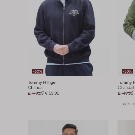
-50%
-50%
Tommy Hilfiger
Tommy Hi
Chandail
Chandail
€ 119,99
€ 59,99
€ 119,99
+ autre 