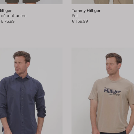
lfiger
Tommy Hilfiger
 décontractée
Pull
€ 76,99
€ 159,99