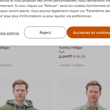
rences et vous proposer des offres personnalisées, nous demandons vo
tement. Si vous cliquez sur "Refuser", seuls les cookies fonctionnels et
iques seront placés. Vous pouvez également cliquer sur "Paramètres de
s" pour plus d’informations ou pour ajuster vos préférences.
Reject
Acceptez et continu
kie settings
-50%
lfiger
Tommy Hilfiger
Pull
€ 129,99
€ 64,99
couleurs
+ autre couleurs