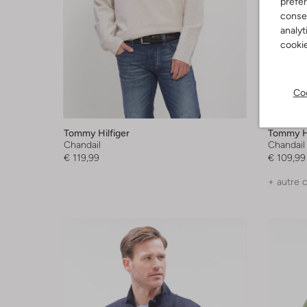
préfé
consen
analyt
cookie
Coo
Tommy Hilfiger
Tommy Hi
Chandail
Chandail
€ 119,99
€ 109,99
+ autre 