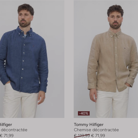
-40%
lfiger
Tommy Hilfiger
 décontractée
Chemise décontractée
€ 71,99
€ 119,99
€ 71,99