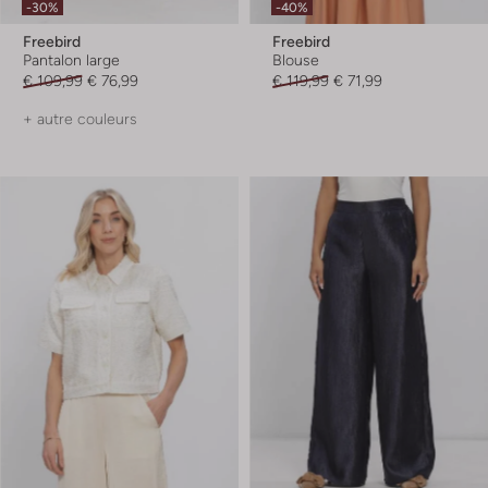
-30%
-40%
Freebird
Freebird
Pantalon large
Blouse
€ 109,99
€ 76,99
€ 119,99
€ 71,99
+ autre couleurs