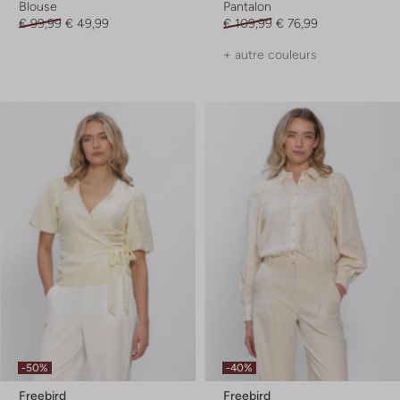
Blouse
Pantalon
€ 99,99
€ 49,99
€ 109,99
€ 76,99
+ autre couleurs
-50%
-40%
Freebird
Freebird