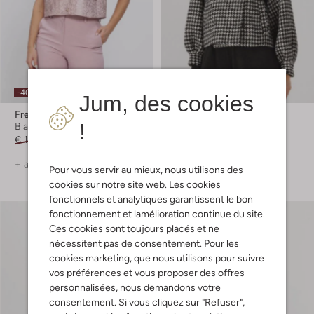
-40%
-60%
Jum, des cookies
Freebird
Freebird
!
Blazer
Jack
€ 129,99
€ 77,99
€ 169,99
€ 67,99
+ autre couleurs
Pour vous servir au mieux, nous utilisons des
cookies sur notre site web. Les cookies
fonctionnels et analytiques garantissent le bon
fonctionnement et lamélioration continue du site.
Ces cookies sont toujours placés et ne
nécessitent pas de consentement. Pour les
cookies marketing, que nous utilisons pour suivre
vos préférences et vous proposer des offres
personnalisées, nous demandons votre
consentement. Si vous cliquez sur "Refuser",