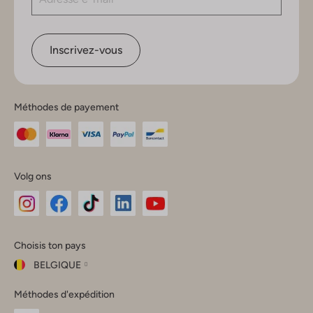
Inscrivez-vous
Méthodes de payement
Volg ons
Omoda
Omoda
Omoda
Omoda
Omoda
Choisis ton pays
Instagram
Facebook
TikTok
LinkedIn
YouTube
BELGIQUE
Choisis
Méthodes d'expédition
ton
Fermer
pays