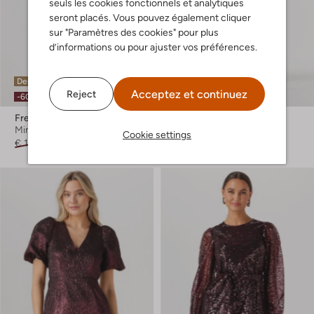
seuls les cookies fonctionnels et analytiques
seront placés. Vous pouvez également cliquer
sur "Paramètres des cookies" pour plus
d’informations ou pour ajuster vos préférences.
Dernière pièce
Acceptez et continuez
Reject
-40%
-60%
Freebird
Freebird
Mini robe
Mini jupe
Cookie settings
€ 149,99
€ 59,99
€ 89,99
€ 53,99