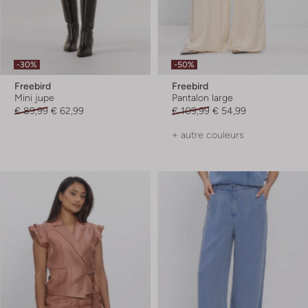
-30%
-50%
Freebird
Freebird
Mini jupe
Pantalon large
€ 89,99
€ 62,99
€ 109,99
€ 54,99
+ autre couleurs