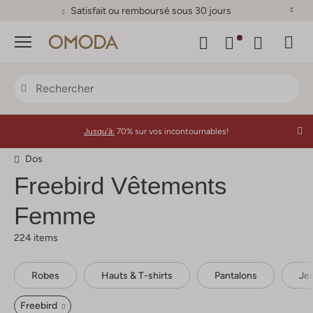
Satisfait ou remboursé sous 30 jours
Menu
Jusqu'à:
70% sur vos incontournables!
Dos
Freebird
Vêtements
Femme
224 items
Robes
Hauts & T-shirts
Pantalons
Je
Freebird