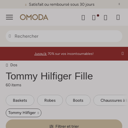
Satisfait ou remboursé sous 30 jours
Menu
Jusqu'à:
70% sur vos incontournables!
Dos
Tommy Hilfiger
Fille
60 items
Baskets
Robes
Boots
Chaussures à l
Tommy Hilfiger
Filtrer et trier