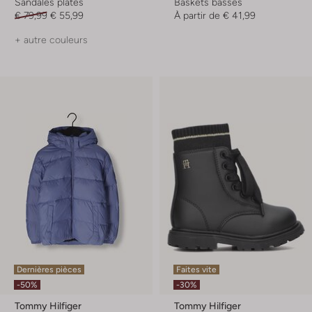
Sandales plates
Baskets basses
€ 79,99
€ 55,99
À partir de
€ 41,99
+ autre couleurs
Dernières pièces
Faites vite
-50%
-30%
Tommy Hilfiger
Tommy Hilfiger