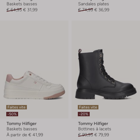
Baskets basses
Sandales plates
€ 64,95
€ 31,99
€ 74,99
€ 36,99
Faites vite
Faites vite
-50%
-20%
Tommy Hilfiger
Tommy Hilfiger
Baskets basses
Bottines à lacets
À partir de
€ 41,99
€ 99,95
€ 79,99