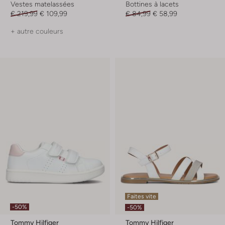
Vestes matelassées
Bottines à lacets
€ 219,99
€ 109,99
€ 84,99
€ 58,99
+ autre couleurs
Faites vite
-50%
-50%
Tommy Hilfiger
Tommy Hilfiger