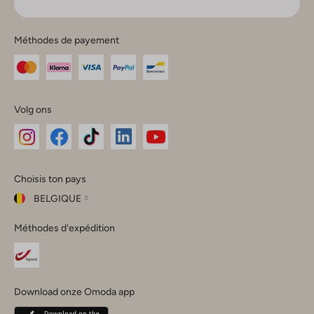
Méthodes de payement
Volg ons
Omoda
Omoda
Omoda
Omoda
Omoda
Choisis ton pays
Instagram
Facebook
TikTok
LinkedIn
YouTube
BELGIQUE
Choisis
Méthodes d'expédition
ton
Fermer
pays
Nederland
België
(Nederlands)
Download onze Omoda app
Belgique
(Français)