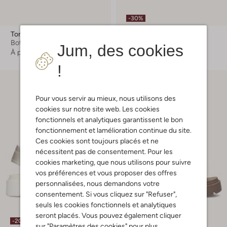
-30%
Tommy Hilfiger
Tommy Hilfiger
Bottines à lacets
Baskets basses
Jum, des cookies
À partir de
€ 124,99
À partir de
€ 58,99
!
Pour vous servir au mieux, nous utilisons des
cookies sur notre site web. Les cookies
fonctionnels et analytiques garantissent le bon
fonctionnement et lamélioration continue du site.
Ces cookies sont toujours placés et ne
nécessitent pas de consentement. Pour les
cookies marketing, que nous utilisons pour suivre
vos préférences et vous proposer des offres
personnalisées, nous demandons votre
consentement. Si vous cliquez sur "Refuser",
seuls les cookies fonctionnels et analytiques
seront placés. Vous pouvez également cliquer
-20%
sur "Paramètres des cookies" pour plus