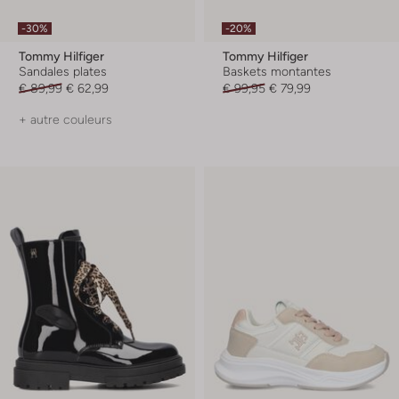
-30%
-20%
Tommy Hilfiger
Tommy Hilfiger
Sandales plates
Baskets montantes
€ 89,99
€ 62,99
€ 99,95
€ 79,99
+ autre couleurs