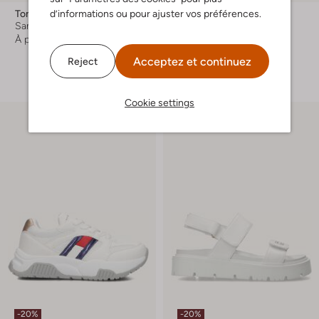
d’informations ou pour ajuster vos préférences.
Tommy Hilfiger
Tommy Hilfiger
Sandales à talons
Sandales plates
À partir de
€ 59,99
À partir de
€ 74,99
Acceptez et continuez
Reject
+ autre couleurs
Cookie settings
-20%
-20%