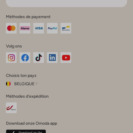
Méthodes de payement
Volg ons
Omoda
Omoda
Omoda
Omoda
Omoda
Choisis ton pays
Instagram
Facebook
TikTok
LinkedIn
YouTube
BELGIQUE
Choisis
Méthodes d'expédition
ton
Fermer
pays
Nederland
België
(Nederlands)
Download onze Omoda app
Belgique
(Français)