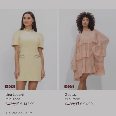
-20%
-50%
Lina Locchi
Gestuz
Mini robe
Mini robe
€ 179,99
€ 143,99
€ 189,99
€ 94,99
+ autre couleurs