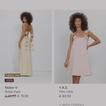
Faites vite
-20%
Notre-V
Y.a.s.
Robe maxi
Mini robe
€ 99,99
€ 79,99
€ 89,99
+ autre couleurs