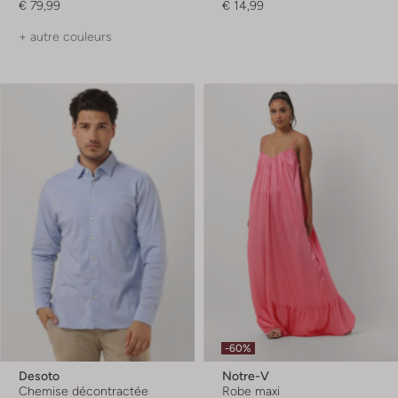
€ 79,99
€ 14,99
+ autre couleurs
-60%
Desoto
Notre-V
Chemise décontractée
Robe maxi