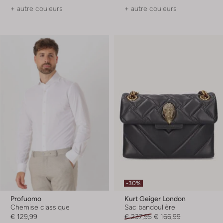
+ autre couleurs
+ autre couleurs
-30%
Profuomo
Kurt Geiger London
Chemise classique
Sac bandoulière
€ 129,99
€ 237,95
€ 166,99