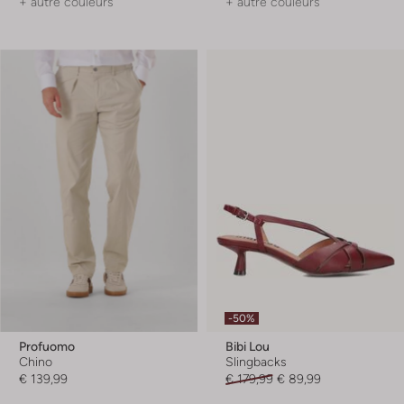
+ autre couleurs
+ autre couleurs
-50%
Profuomo
Bibi Lou
Chino
Slingbacks
€ 139,99
€ 179,99
€ 89,99