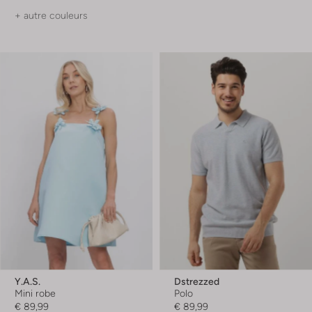
+ autre couleurs
Y.a.s.
Dstrezzed
Mini robe
Polo
€ 89,99
€ 89,99