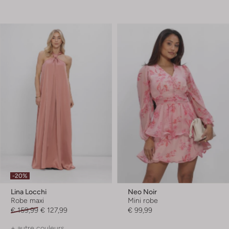
-20%
Lina Locchi
Neo Noir
Robe maxi
Mini robe
€ 159,99
€ 127,99
€ 99,99
+ autre couleurs