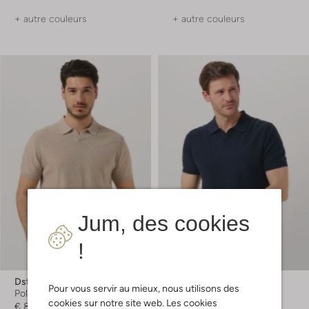
+ autre couleurs
+ autre couleurs
Jum, des cookies
!
Dstrezzed
Dstrezzed
Pour vous servir au mieux, nous utilisons des
Polo
Polo
cookies sur notre site web. Les cookies
€ 89,99
€ 89,99