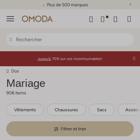
Plus de 500 marques
Menu
Jusqu'à:
70% sur vos incontournables!
Dos
Mariage
908 items
Vêtements
Chaussures
Sacs
Access
Filtrer et trier