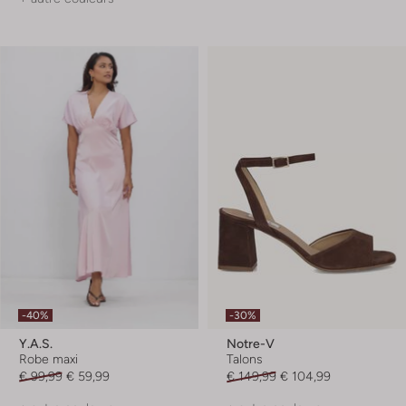
-40%
-30%
Y.a.s.
Notre-V
Robe maxi
Talons
€ 99,99
€ 59,99
€ 149,99
€ 104,99