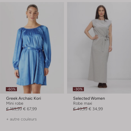
-60%
-30%
Greek Archaic Kori
Selected Women
Mini robe
Robe maxi
€ 169,99
€ 67,99
€ 49,99
€ 34,99
+ autre couleurs