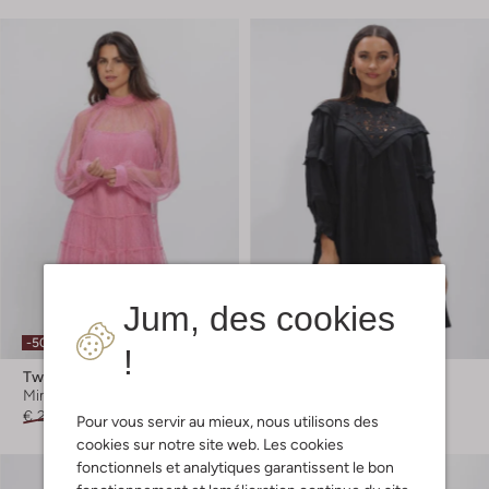
Jum, des cookies
-50%
-50%
!
Twinset Milano
By-Bar
Mini robe
Mini robe
€ 259,99
€ 129,99
€ 189,99
€ 94,99
Pour vous servir au mieux, nous utilisons des
cookies sur notre site web. Les cookies
fonctionnels et analytiques garantissent le bon