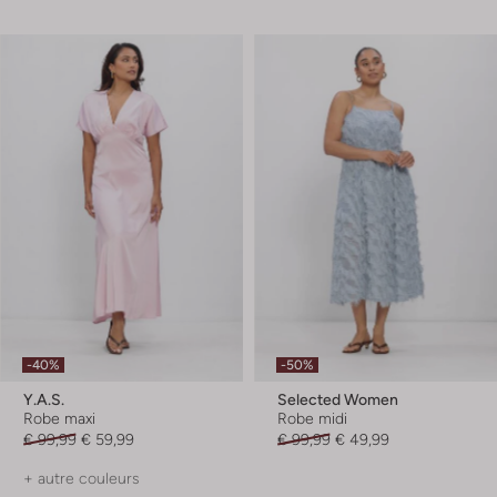
-40%
-50%
Y.a.s.
Selected Women
Robe maxi
Robe midi
€ 99,99
€ 59,99
€ 99,99
€ 49,99
+ autre couleurs