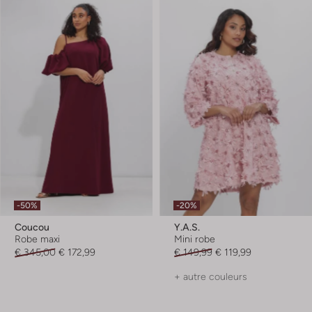
-50%
-20%
Coucou
Y.a.s.
Robe maxi
Mini robe
€ 345,00
€ 172,99
€ 149,99
€ 119,99
+ autre couleurs