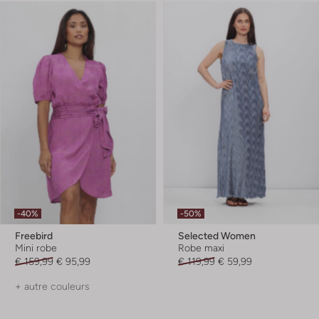
-40%
-50%
Freebird
Selected Women
Mini robe
Robe maxi
€ 159,99
€ 95,99
€ 119,99
€ 59,99
+ autre couleurs