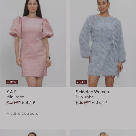
-40%
-50%
Y.a.s.
Selected Women
Mini robe
Mini robe
€ 79,99
€ 47,99
€ 89,99
€ 44,99
+ autre couleurs