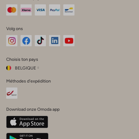
Volg ons
Omoda
Omoda
Omoda
Omoda
Omoda
Choisis ton pays
Instagram
Facebook
TikTok
LinkedIn
YouTube
BELGIQUE
Choisis
Méthodes d'expédition
ton
Fermer
pays
Nederland
België
(Nederlands)
Download onze Omoda app
Belgique
(Français)
Deutschland