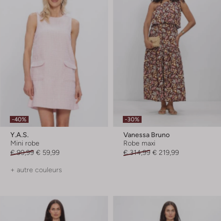
-40%
-30%
Y.a.s.
Vanessa Bruno
Mini robe
Robe maxi
€ 99,99
€ 59,99
€ 314,99
€ 219,99
+ autre couleurs