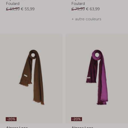
Foulard
Foulard
€ 69,99
€ 55,99
€ 79,99
€ 63,99
+ autre couleurs
-20%
-20%
Alpaca Loca
Alpaca Loca