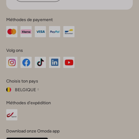
Méthodes de payement
Volg ons
Omoda
Omoda
Omoda
Omoda
Omoda
Choisis ton pays
Instagram
Facebook
TikTok
LinkedIn
YouTube
BELGIQUE
Choisis
Méthodes d'expédition
ton
Fermer
pays
Nederland
België
(Nederlands)
Download onze Omoda app
Belgique
(Français)