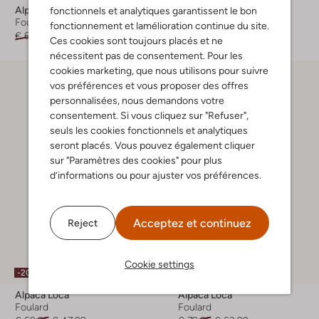
Alpaca Loca
Alpaca Loca
fonctionnels et analytiques garantissent le bon
Foulard
Foulard
fonctionnement et lamélioration continue du site.
€ 69,95
€ 55,99
€ 79,95
€ 63,99
Ces cookies sont toujours placés et ne
nécessitent pas de consentement. Pour les
cookies marketing, que nous utilisons pour suivre
vos préférences et vous proposer des offres
personnalisées, nous demandons votre
consentement. Si vous cliquez sur "Refuser",
seuls les cookies fonctionnels et analytiques
seront placés. Vous pouvez également cliquer
sur "Paramètres des cookies" pour plus
d’informations ou pour ajuster vos préférences.
Acceptez et continuez
Reject
Cookie settings
-20%
-20%
Alpaca Loca
Alpaca Loca
Foulard
Foulard