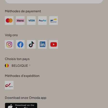
Méthodes de payement
Volg ons
Omoda
Omoda
Omoda
Omoda
Omoda
Choisis ton pays
Instagram
Facebook
TikTok
LinkedIn
YouTube
BELGIQUE
Choisis
Méthodes d'expédition
ton
Fermer
pays
Nederland
België
(Nederlands)
Download onze Omoda app
Belgique
(Français)