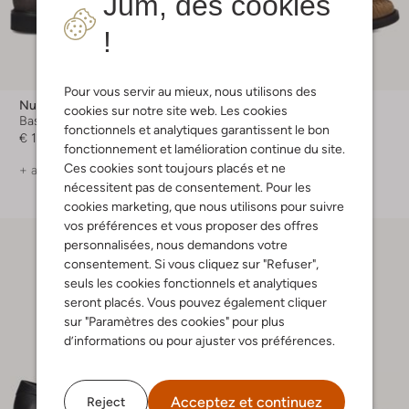
Jum, des cookies
!
Pour vous servir au mieux, nous utilisons des
Nubikk
Nubikk
cookies sur notre site web. Les cookies
Baskets basses
Loafers
fonctionnels et analytiques garantissent le bon
€ 199,99
€ 219,99
fonctionnement et lamélioration continue du site.
Ces cookies sont toujours placés et ne
+ autre couleurs
+ autre couleurs
nécessitent pas de consentement. Pour les
cookies marketing, que nous utilisons pour suivre
vos préférences et vous proposer des offres
personnalisées, nous demandons votre
consentement. Si vous cliquez sur "Refuser",
seuls les cookies fonctionnels et analytiques
seront placés. Vous pouvez également cliquer
sur "Paramètres des cookies" pour plus
d’informations ou pour ajuster vos préférences.
Acceptez et continuez
Reject