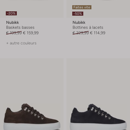
Faites vite
-20%
-50%
Nubikk
Nubikk
Baskets basses
Bottines à lacets
€ 199,99
€ 159,99
€ 229,99
€ 114,99
+ autre couleurs