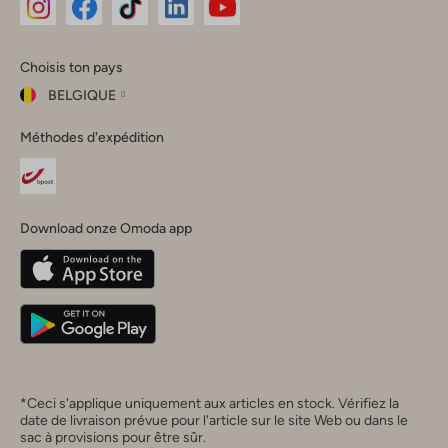
Omoda
Omoda
Omoda
Omoda
Omoda
Choisis ton pays
Instagram
Facebook
TikTok
LinkedIn
YouTube
BELGIQUE
Choisis
Méthodes d'expédition
ton
Fermer
pays
Nederland
België
(Nederlands)
Download onze Omoda app
Belgique
(Français)
Deutschland
*Ceci s'applique uniquement aux articles en stock. Vérifiez la
date de livraison prévue pour l'article sur le site Web ou dans le
sac à provisions pour être sûr.