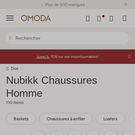
Plus de 500 marques
Menu
Jusqu'à:
70% sur vos incontournables!
Dos
Nubikk
Chaussures
Homme
110 items
Baskets
Chaussures à enfiler
Loafers