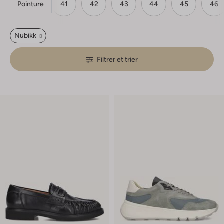
Pointure
39
40
41
42
43
44
45
46
Nubikk
Filtrer et trier