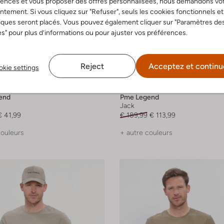
rences et vous proposer des offres personnalisées, nous demandons vo
tement. Si vous cliquez sur "Refuser", seuls les cookies fonctionnels et
iques seront placés. Vous pouvez également cliquer sur "Paramètres de
s" pour plus d’informations ou pour ajuster vos préférences.
Reject
Acceptez et continu
kie settings
-40%
end
Pme Legend
Jack
€ 41,99
€ 189,99
€ 113,99
couleurs
+ autre couleurs