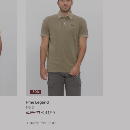
-30%
Pme Legend
Polo
€ 59,99
€ 41,99
+ autre couleurs