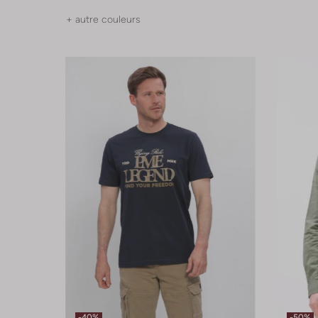
+ autre couleurs
-40%
-50%