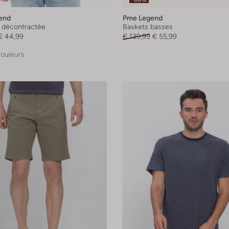
end
Pme Legend
 décontractée
Baskets basses
€ 44,99
€ 139,99
€ 55,99
couleurs