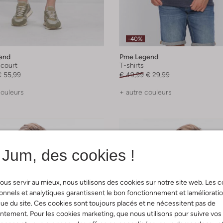
-40%
end
Pme Legend
 court
T-shirts
€ 55,99
€ 49,99
€ 29,99
couleurs
+ autre couleurs
Jum, des cookies !
ous servir au mieux, nous utilisons des cookies sur notre site web. Les 
onnels et analytiques garantissent le bon fonctionnement et laméliorati
ue du site. Ces cookies sont toujours placés et ne nécessitent pas de
tement. Pour les cookies marketing, que nous utilisons pour suivre vos