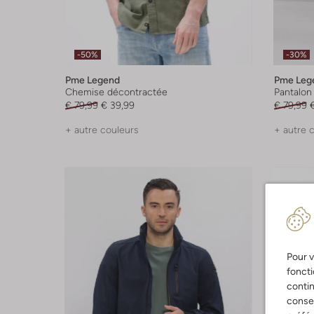
-50%
-30%
Pme Legend
Pme Leg
Chemise décontractée
Pantalon
€ 79,99
€ 39,99
€ 79,99
+ autre couleurs
+ autre 
Pour v
foncti
contin
consen