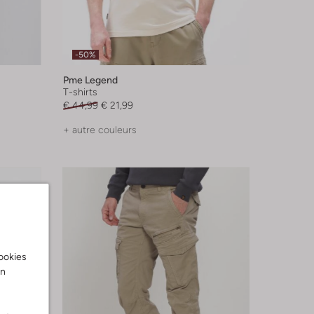
-50%
Pme Legend
T-shirts
€ 44,99
€ 21,99
+ autre couleurs
cookies
on