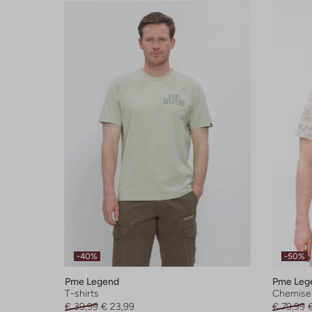
-40%
-50%
Pme Legend
Pme Leg
T-shirts
Chemise
€ 39,99
€ 23,99
€ 79,99