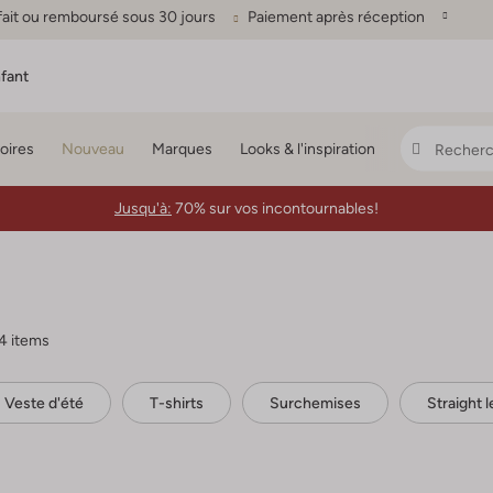
fait ou remboursé sous 30 jours
Paiement après réception
fant
oires
Nouveau
Marques
Looks & l'inspiration
Jusqu'à:
70% sur vos incontournables!
4 items
Veste d'été
T-shirts
Surchemises
Straight 