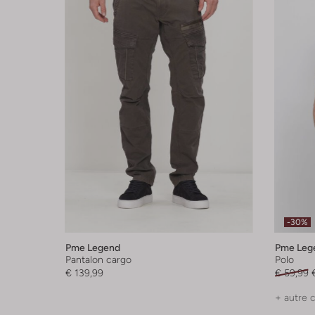
-30%
Pme Legend
Pme Leg
Pantalon cargo
Polo
€ 139,99
€ 59,99
+ autre 