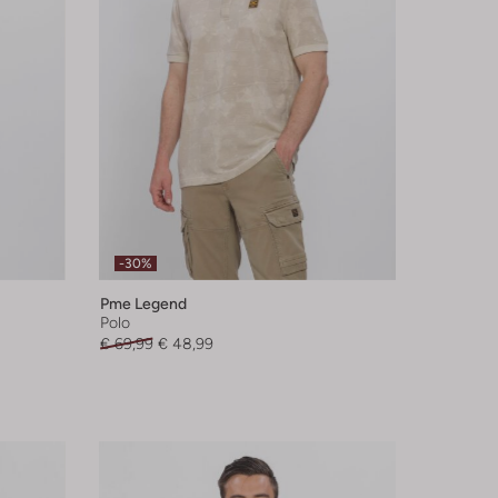
-30%
Pme Legend
Polo
€ 69,99
€ 48,99