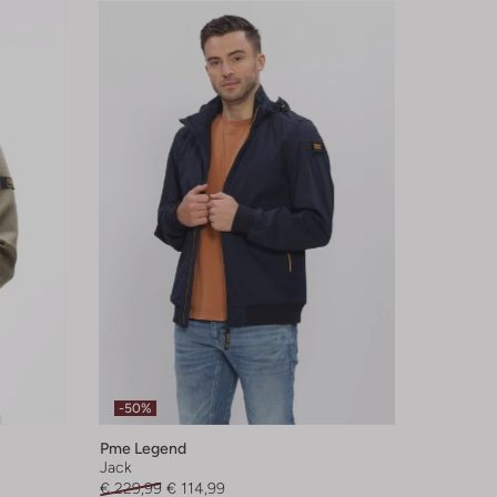
-50%
Pme Legend
Jack
€ 229,99
€ 114,99