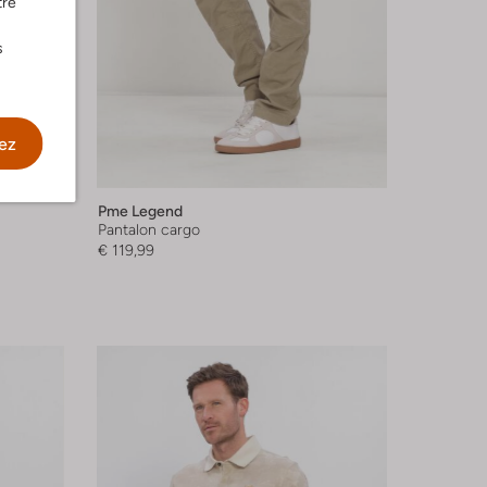
tre
s
ez
Pme Legend
Pantalon cargo
€ 119,99