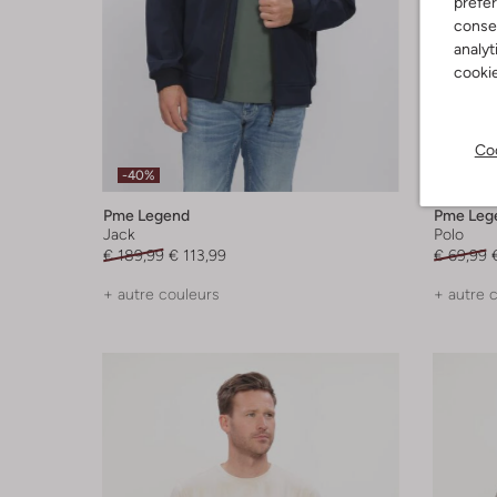
préfé
consen
analyt
cookie
Coo
-40%
-40%
Pme Legend
Pme Leg
Jack
Polo
€ 189,99
€ 113,99
€ 69,99
+ autre couleurs
+ autre 