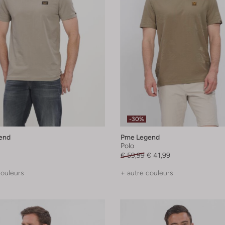
-30%
end
Pme Legend
Polo
€ 59,99
€ 41,99
couleurs
+ autre couleurs