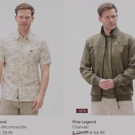
-50%
end
Pme Legend
 décontractée
Chandail
€ 39,99
€ 129,99
€ 64,99