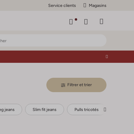
Service clients
Magasins
Filtrer et trier
leg jeans
Slim fit jeans
Pulls tricotés
Pulls