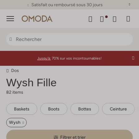
Satisfait ou remboursé sous 30 jours
Menu
Jusqu'à:
70% sur vos incontournables!
Dos
Wysh
Fille
82 items
Baskets
Boots
Bottes
Ceinture
Wysh
Filtrer et trier