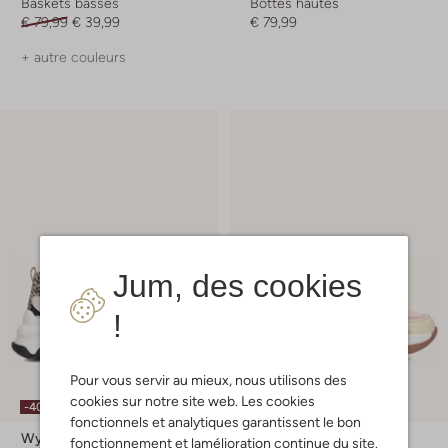
Baskets basses
Bottes hautes
€ 79,99
€ 39,99
€ 79,99
+ autre couleurs
Jum, des cookies
!
Pour vous servir au mieux, nous utilisons des
cookies sur notre site web. Les cookies
-40%
-40%
fonctionnels et analytiques garantissent le bon
Wysh
Wysh
fonctionnement et lamélioration continue du site.