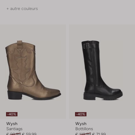
+ autre couleurs
-40%
-40%
Wysh
Wysh
Santiags
Bottillons
€ 99,99
€ 59,99
€ 119,99
€ 71,99