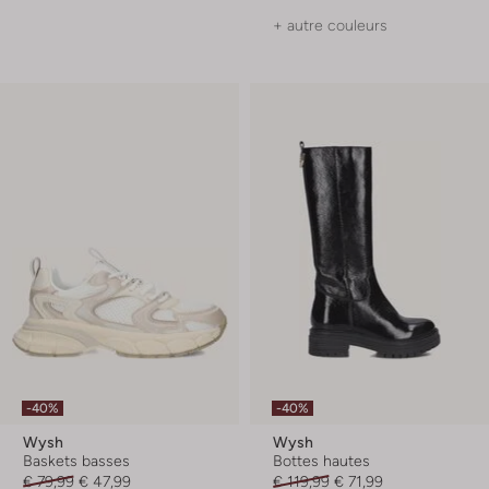
+ autre couleurs
-40%
-40%
Wysh
Wysh
Baskets basses
Bottes hautes
€ 79,99
€ 47,99
€ 119,99
€ 71,99