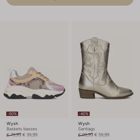
-50%
-40%
Wysh
Wysh
Baskets basses
Santiags
€ 79,99
€ 39,99
€ 99,99
€ 59,99