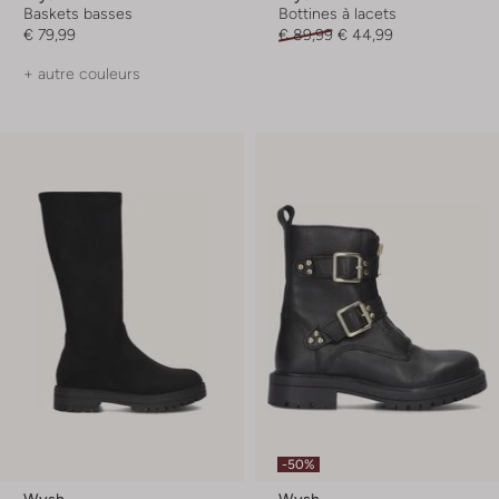
Baskets basses
Bottines à lacets
€ 79,99
€ 89,99
€ 44,99
+ autre couleurs
-50%