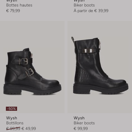
Wysh
Wysh
Bottes hautes
Biker boots
€ 79,99
À partir de
€ 39,99
-50%
Wysh
Wysh
Bottillons
Biker boots
€ 99,99
€ 49,99
€ 99,99