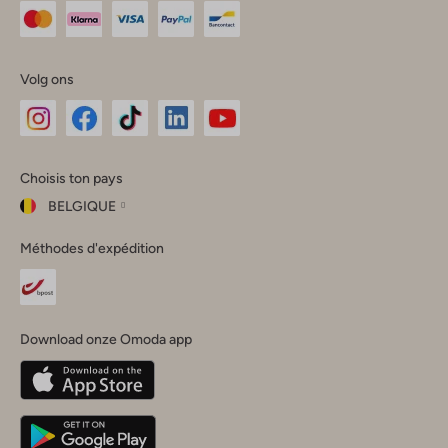
Volg ons
Omoda
Omoda
Omoda
Omoda
Omoda
Choisis ton pays
Instagram
Facebook
TikTok
LinkedIn
YouTube
BELGIQUE
Choisis
Méthodes d'expédition
ton
Fermer
pays
Nederland
België
(Nederlands)
Download onze Omoda app
Belgique
(Français)
Deutschland