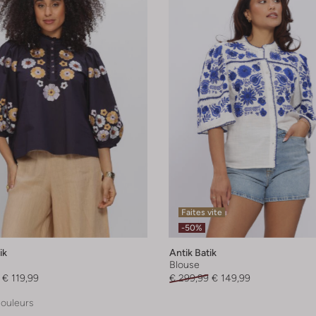
Faites vite
-50%
ik
Antik Batik
Blouse
€ 119,99
€ 299,99
€ 149,99
couleurs