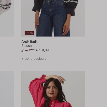
-60%
Antik Batik
Blouse
€ 254,99
€ 101,99
+ autre couleurs