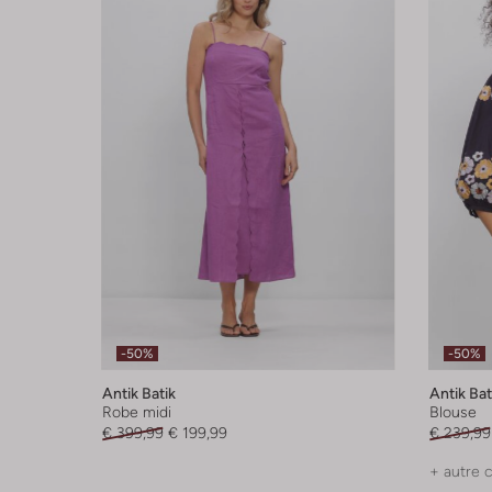
-50%
-50%
Antik Batik
Antik Bat
Robe midi
Blouse
€ 399,99
€ 199,99
€ 239,99
+ autre 