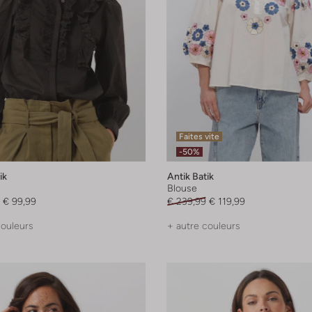
Faites vite
-50%
ik
Antik Batik
Blouse
€ 99,99
€ 239,99
€ 119,99
couleurs
+ autre couleurs