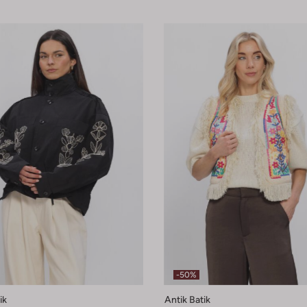
-50%
ik
Antik Batik