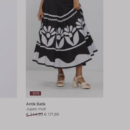
-50%
Antik Batik
Jupes midi
€ 344,99
€ 171,99