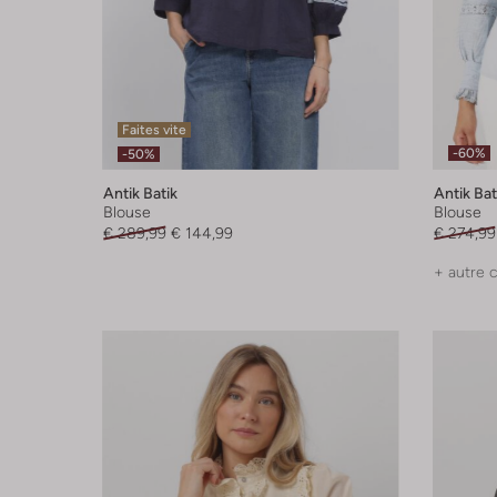
Faites vite
-60%
-50%
Antik Batik
Antik Bat
Blouse
Blouse
€ 289,99
€ 144,99
€ 274,99
+ autre 