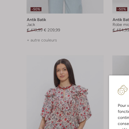
-50%
-50%
Antik Batik
Antik Bat
Jack
Robe mid
€ 419,99
€ 209,99
€ 454,9
+ autre couleurs
Pour v
foncti
contin
consen