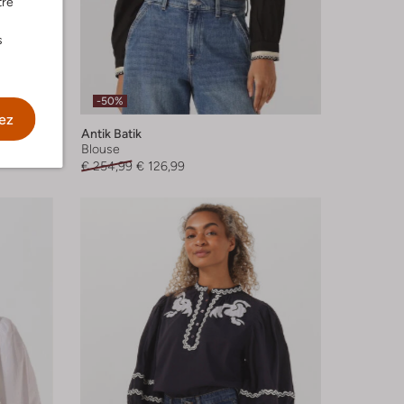
tre
s
-50%
ez
Antik Batik
Blouse
€ 254,99
€ 126,99