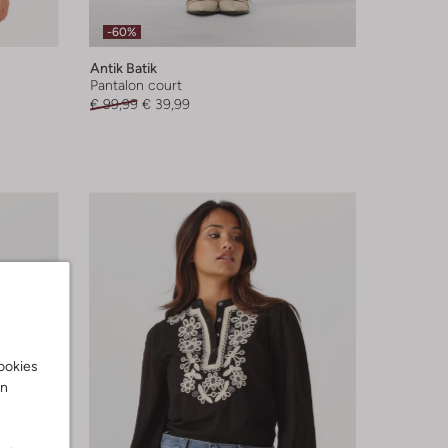
-60%
Antik Batik
Pantalon court
€ 99,99
€ 39,99
cookies
on