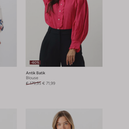
-60%
Antik Batik
Blouse
€ 179,95
€ 71,99