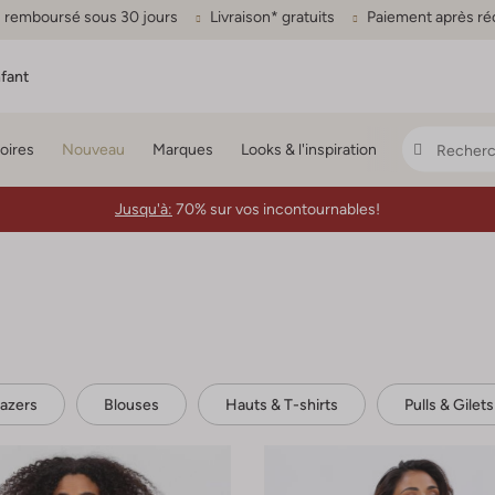
ou remboursé sous 30 jours
Livraison* gratuits
Paiement après ré
fant
oires
Nouveau
Marques
Looks & l'inspiration
Jusqu'à:
70% sur vos incontournables!
lazers
Blouses
Hauts & T-shirts
Pulls & Gilets