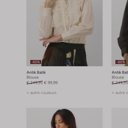
-60%
-60%
Antik Batik
Antik Bat
Blouse
Blouse
€ 249,95
€ 99,99
€ 249,95
+ autre couleurs
+ autre 