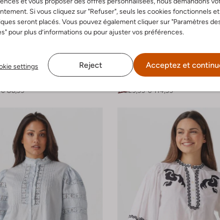
rences et vous proposer des offres personnalisées, nous demandons vo
tement. Si vous cliquez sur "Refuser", seuls les cookies fonctionnels et
iques seront placés. Vous pouvez également cliquer sur "Paramètres de
s" pour plus d’informations ou pour ajuster vos préférences.
-50%
Reject
Acceptez et continu
kie settings
ik
Antik Batik
xi
Blouse
€ 86,99
€ 229,99
€ 114,99