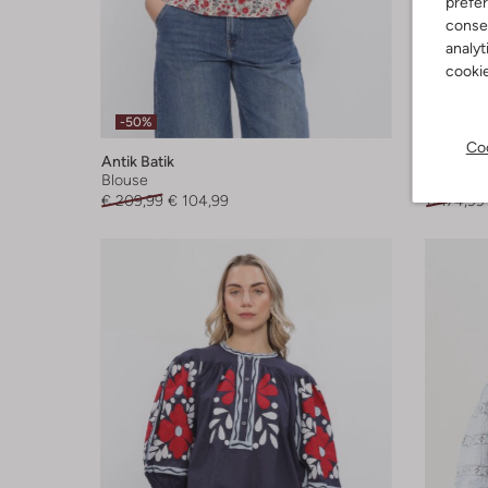
préfé
consen
analyt
cookie
-50%
-50%
Coo
Antik Batik
Antik Bat
Blouse
Jupes ma
€ 209,99
€ 104,99
€ 174,99