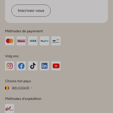
Inscrivez-vous
Méthodes de payement
Volg ons
Omoda
Omoda
Omoda
Omoda
Omoda
Choisis ton pays
Instagram
Facebook
TikTok
LinkedIn
YouTube
BELGIQUE
Choisis
Méthodes d'expédition
ton
Fermer
pays
Nederland