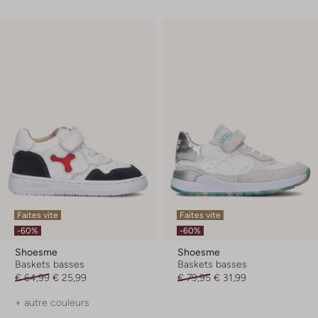
Faites vite
Faites vite
-60%
-60%
Shoesme
Shoesme
Baskets basses
Baskets basses
€ 64,99
€ 25,99
€ 79,95
€ 31,99
+ autre couleurs