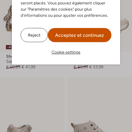
seront placés. Vous pouvez également cliquer
sur "Paramètres des cookies" pour plus
d’informations ou pour ajuster vos préférences.
Acceptez et continuez
Reject
-40%
-40%
Cookie settings
Shoesme
Shoesme
Sandales plates
Baskets basses
€ 69,99
€ 41,99
€ 89,99
€ 53,99