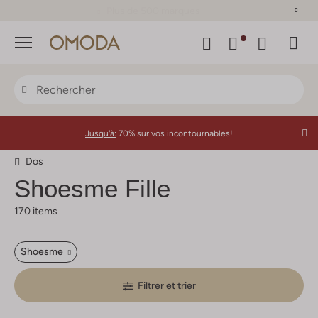
Plus de 500 marques
Menu
Jusqu'à:
70% sur vos incontournables!
Dos
Shoesme
Fille
170 items
Shoesme
Filtrer et trier