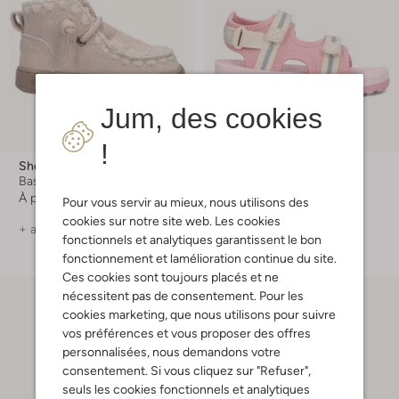
Jum, des cookies
!
Shoesme
Shoesme
Baskets montantes
Sandales plates
À partir de
€ 74,99
€ 34,99
Pour vous servir au mieux, nous utilisons des
cookies sur notre site web. Les cookies
+ autre couleurs
+ autre couleurs
fonctionnels et analytiques garantissent le bon
fonctionnement et lamélioration continue du site.
Ces cookies sont toujours placés et ne
nécessitent pas de consentement. Pour les
cookies marketing, que nous utilisons pour suivre
vos préférences et vous proposer des offres
personnalisées, nous demandons votre
consentement. Si vous cliquez sur "Refuser",
seuls les cookies fonctionnels et analytiques