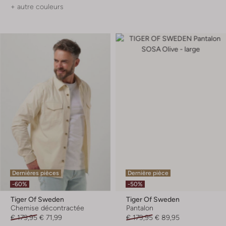
+ autre couleurs
Dernières pièces
Dernière pièce
-60%
-50%
Tiger Of Sweden
Tiger Of Sweden
Chemise décontractée
Pantalon
€ 179,95
€ 71,99
€ 179,95
€ 89,95