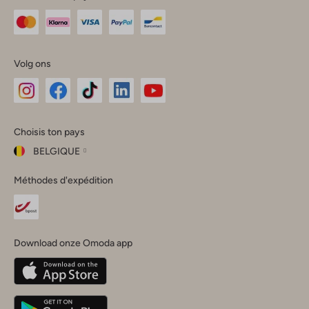
Volg ons
Omoda
Omoda
Omoda
Omoda
Omoda
Choisis ton pays
Instagram
Facebook
TikTok
LinkedIn
YouTube
BELGIQUE
Choisis
Méthodes d'expédition
ton
Fermer
pays
Nederland
België
(Nederlands)
Download onze Omoda app
Belgique
(Français)
Deutschland