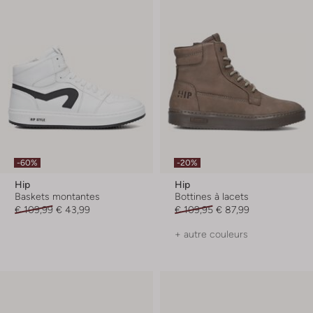
-60%
-20%
Hip
Hip
Baskets montantes
Bottines à lacets
€ 109,99
€ 43,99
€ 109,95
€ 87,99
+ autre couleurs