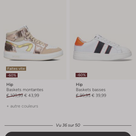
Faites vite
-60%
-60%
Hip
Hip
Baskets montantes
Baskets basses
€ 109,99
€ 43,99
€ 99,95
€ 39,99
+ autre couleurs
Vu 36 sur 50