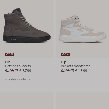
-20%
-60%
Hip
Hip
Bottines à lacets
Baskets montantes
€ 109,95
€ 87,99
€ 109,99
€ 43,99
+ autre couleurs