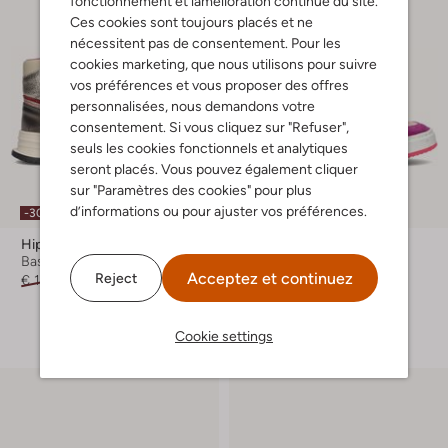
fonctionnement et lamélioration continue du site.
Ces cookies sont toujours placés et ne
nécessitent pas de consentement. Pour les
cookies marketing, que nous utilisons pour suivre
vos préférences et vous proposer des offres
personnalisées, nous demandons votre
consentement. Si vous cliquez sur "Refuser",
seuls les cookies fonctionnels et analytiques
seront placés. Vous pouvez également cliquer
sur "Paramètres des cookies" pour plus
d’informations ou pour ajuster vos préférences.
-30%
-30%
Hip
Hip
Baskets montantes
Baskets montantes
Acceptez et continuez
Reject
€ 109,95
€ 76,99
€ 109,99
€ 76,99
+ autre couleurs
Cookie settings