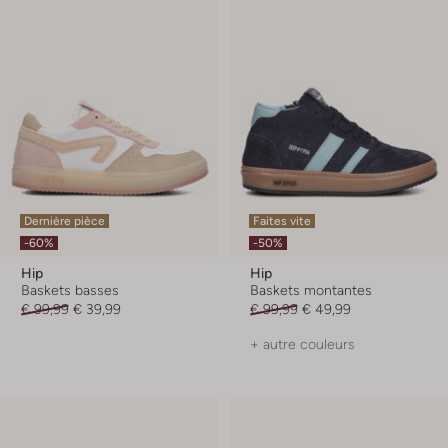
Dernière pièce
Faites vite
-60%
-50%
Hip
Hip
Baskets basses
Baskets montantes
€ 99,99
€ 39,99
€ 99,99
€ 49,99
+ autre couleurs