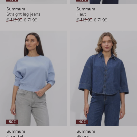
Summum
Summum
Straight leg jeans
Haut
€ 119,99
€ 71,99
€ 119,99
€ 71,99
-50%
-40%
Summum
Summum
Chandail
Blouse