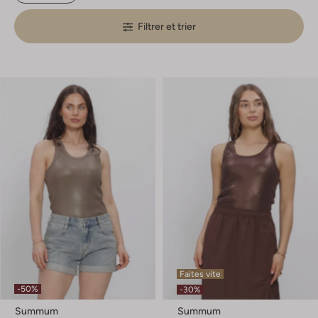
Filtrer et trier
Faites vite
-50%
-30%
Summum
Summum