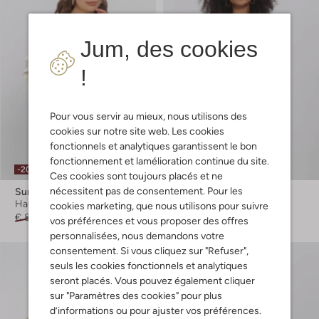
Jum, des cookies
!
Pour vous servir au mieux, nous utilisons des
cookies sur notre site web. Les cookies
fonctionnels et analytiques garantissent le bon
fonctionnement et lamélioration continue du site.
-20%
-20%
Ces cookies sont toujours placés et ne
nécessitent pas de consentement. Pour les
Summum
Summum
Haut
Blouse
cookies marketing, que nous utilisons pour suivre
€ 89,99
€ 71,99
€ 99,99
€ 79,99
vos préférences et vous proposer des offres
personnalisées, nous demandons votre
consentement. Si vous cliquez sur "Refuser",
seuls les cookies fonctionnels et analytiques
seront placés. Vous pouvez également cliquer
sur "Paramètres des cookies" pour plus
d’informations ou pour ajuster vos préférences.