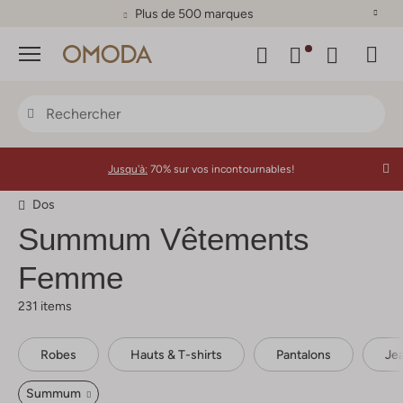
Plus de 500 marques
Menu
Jusqu'à:
70% sur vos incontournables!
Dos
Summum
Vêtements
Femme
231 items
Robes
Hauts & T-shirts
Pantalons
Je
Summum