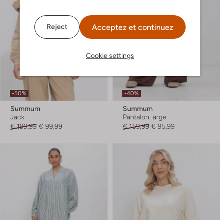
Acceptez et continuez
Reject
Cookie settings
-50%
-40%
Summum
Summum
Jack
Pantalon large
€ 199,99
€ 99,99
€ 159,99
€ 95,99