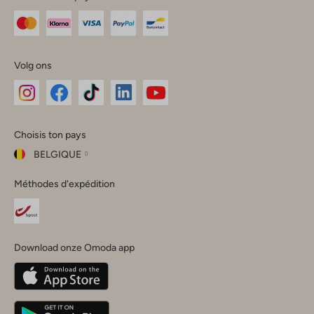
Volg ons
Omoda
Omoda
Omoda
Omoda
Omoda
Choisis ton pays
Instagram
Facebook
TikTok
LinkedIn
YouTube
BELGIQUE
Choisis
Méthodes d'expédition
ton
Fermer
pays
Nederland
België
(Nederlands)
Download onze Omoda app
Belgique
(Français)
Deutschland