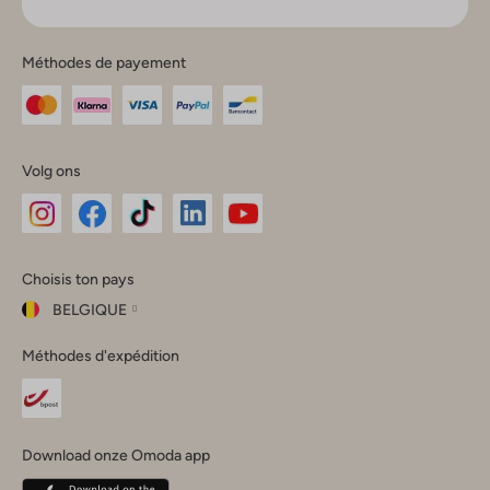
Méthodes de payement
Volg ons
Omoda
Omoda
Omoda
Omoda
Omoda
Choisis ton pays
Instagram
Facebook
TikTok
LinkedIn
YouTube
BELGIQUE
Choisis
Méthodes d'expédition
ton
Fermer
pays
Nederland
België
(Nederlands)
Download onze Omoda app
Belgique
(Français)