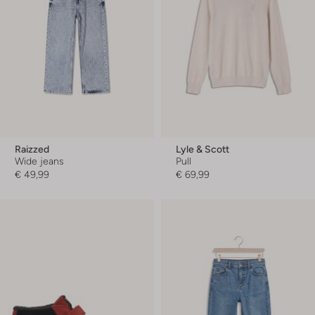
Raizzed
Lyle & Scott
Wide jeans
Pull
€ 49,99
€ 69,99