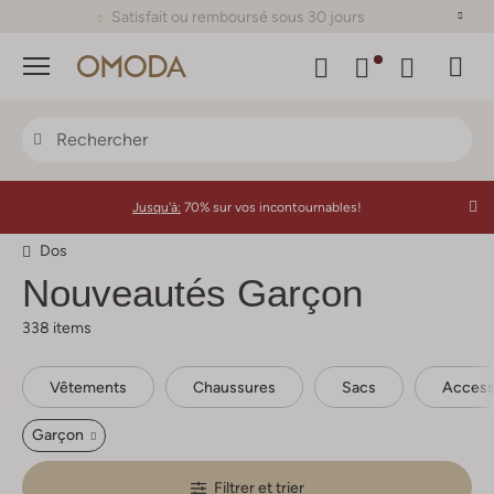
Satisfait ou remboursé sous 30 jours
Menu
Jusqu'à:
70% sur vos incontournables!
Dos
Nouveautés Garçon
338 items
Vêtements
Chaussures
Sacs
Access
Garçon
Filtrer et trier