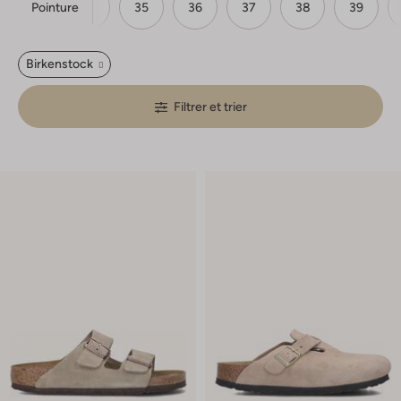
Pointure
33
34
35
36
37
38
39
Birkenstock
Filtrer et trier