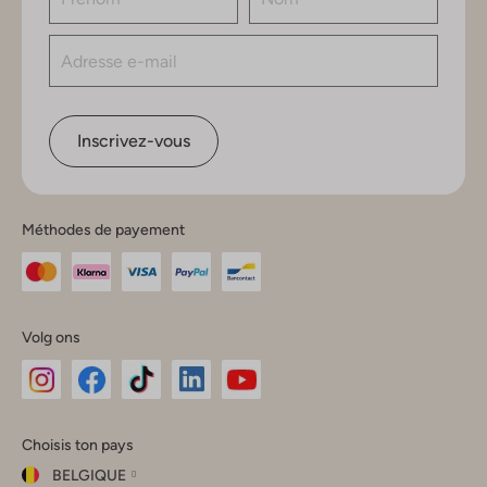
Inscrivez-vous
Méthodes de payement
Volg ons
Omoda
Omoda
Omoda
Omoda
Omoda
Choisis ton pays
Instagram
Facebook
TikTok
LinkedIn
YouTube
BELGIQUE