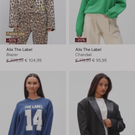
Faites vite
-20%
-50%
Alix The Label
Alix The Label
Blazer
Chandail
€ 209,99
€ 104,99
€ 119,99
€ 95,99