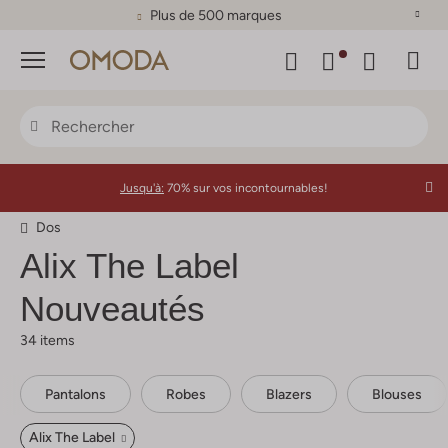
Plus de 500 marques
Menu
Jusqu'à:
70% sur vos incontournables!
Dos
Alix The Label
Nouveautés
34 items
Pantalons
Robes
Blazers
Blouses
Alix The Label