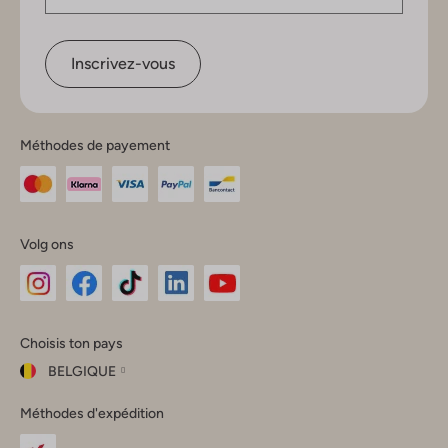
Inscrivez-vous
Méthodes de payement
Volg ons
Omoda
Omoda
Omoda
Omoda
Omoda
Choisis ton pays
Instagram
Facebook
TikTok
LinkedIn
YouTube
BELGIQUE
Choisis
Méthodes d'expédition
ton
Fermer
pays