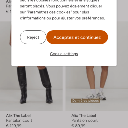
seuls les cookies fonctionnels et analytiques
Alix The Label
Alix The Label
seront placés. Vous pouvez également cliquer
Pantalon court
Haut
€ 109,99
€ 89,99
sur "Paramètres des cookies" pour plus
d’informations ou pour ajuster vos préférences.
Acceptez et continuez
Reject
Cookie settings
Dernières pièces
Alix The Label
Alix The Label
Pantalon court
Pantalon court
€ 129,99
€ 89,99