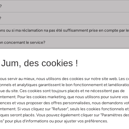
?
?
tions ou si ma réclamation na pas été suffisamment prise en compte par le
on concernant le service?
loré. Quoi encore?
Jum, des cookies !
ais*
ous servir au mieux, nous utilisons des cookies sur notre site web. Les 
onnels et analytiques garantissent le bon fonctionnement et laméliorati
ue du site. Ces cookies sont toujours placés et ne nécessitent pas de
4
Réponse sous 1 jour ouvrable
tement. Pour les cookies marketing, que nous utilisons pour suivre vos
rences et vous proposer des offres personnalisées, nous demandons vo
tement. Si vous cliquez sur "Refuser", seuls les cookies fonctionnels et
oda.com
Réponse sous 5 jours ouvrab
iques seront placés. Vous pouvez également cliquer sur "Paramètres de
s" pour plus d’informations ou pour ajuster vos préférences.