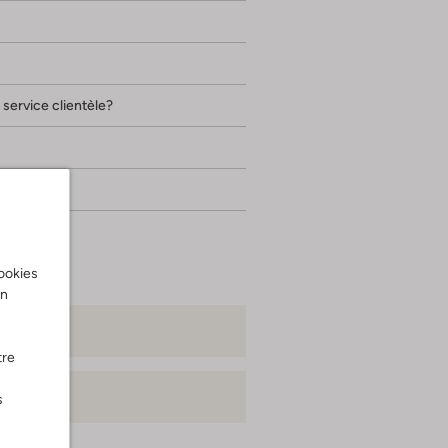
 service clientèle?
cookies
on
*
tre
les*
s