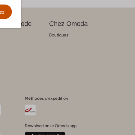
ez
nces mode
Chez Omoda
Boutiques
s
Méthodes d'expédition
Download onze Omoda app