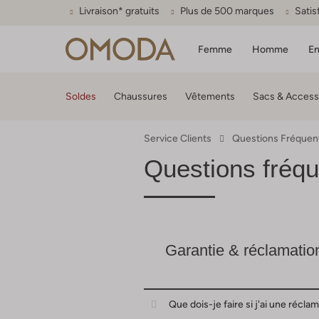
Livraison* gratuits
Plus de 500 marques
Satis
Femme
Homme
En
Soldes
Chaussures
Vêtements
Sacs & Access
Service Clients
Questions Fréquen
Questions fréq
Garantie & réclamatio
Que dois-je faire si j'ai une ré