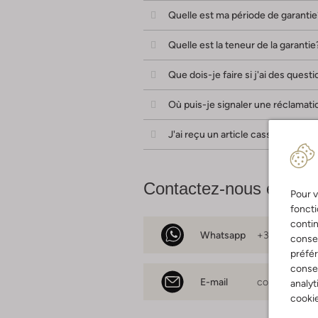
Quelle est ma période de garantie
Quelle est la teneur de la garantie
Que dois-je faire si j'ai des ques
Où puis-je signaler une réclamati
J'ai reçu un article cassé ou déco
Contactez-nous en angl
Pour v
foncti
contin
Whatsapp
+3111141004
consen
préfé
consen
E-mail
contact@om
analyt
cookie