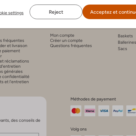
Reject
Acceptez et continu
kie settings
e clients
Compte
Tenda
Mon compte
Baskets
s fréquentes
Créer un compte
Ballerine
r et livraison
Questions fréquentes
Sacs
 paiement
r
et réclamations
d'entretien
ns générales
 confidentialité
 et l'entretien
Méthodes de payement
vants, des conseils de
Volg ons