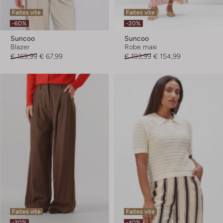
Faites vite
Faites vite
-60%
-20%
Suncoo
Suncoo
Blazer
Robe maxi
€ 169,99
€ 67,99
€ 193,99
€ 154,99
Faites vite
Faites vite
-30%
-40%