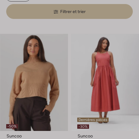
Filtrer et trier
Dernières pièces
-50%
-30%
Suncoo
Suncoo