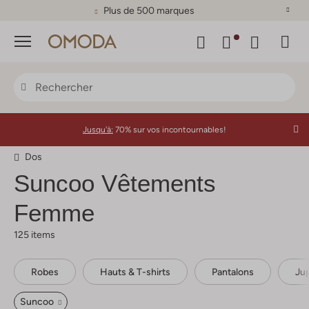
Satisfait ou remboursé sous 30 jours
Menu
Jusqu'à:
70% sur vos incontournables!
Dos
Suncoo
Vêtements
Femme
125 items
Robes
Hauts & T-shirts
Pantalons
Ju
Suncoo