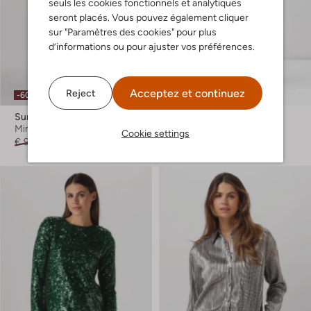
seuls les cookies fonctionnels et analytiques
seront placés. Vous pouvez également cliquer
sur "Paramètres des cookies" pour plus
d’informations ou pour ajuster vos préférences.
Acceptez et continuez
Reject
-60%
-30%
Suncoo
Suncoo
Mini jupe
Pantalon large
Cookie settings
€ 97,99
€ 38,99
€ 121,99
€ 84,99