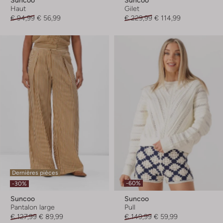
Haut
Gilet
€ 94,99
€ 56,99
€ 229,99
€ 114,99
Dernières pièces
-60%
-30%
Suncoo
Suncoo
Pantalon large
Pull
€ 127,99
€ 89,99
€ 149,99
€ 59,99