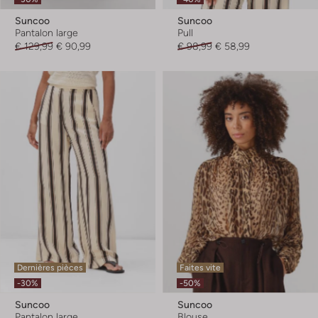
Suncoo
Suncoo
Pantalon large
Pull
€ 129,99
€ 90,99
€ 98,99
€ 58,99
Dernières pièces
Faites vite
-30%
-50%
Suncoo
Suncoo
Pantalon large
Blouse