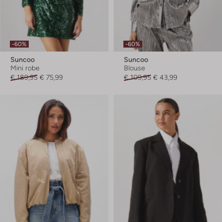
-60%
-60%
Suncoo
Suncoo
Mini robe
Blouse
€ 189,95
€ 75,99
€ 109,95
€ 43,99