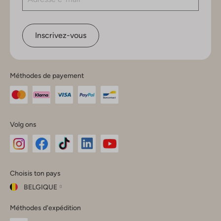
Inscrivez-vous
Méthodes de payement
Volg ons
Omoda
Omoda
Omoda
Omoda
Omoda
Choisis ton pays
Instagram
Facebook
TikTok
LinkedIn
YouTube
BELGIQUE
Choisis
Méthodes d'expédition
ton
Fermer
pays