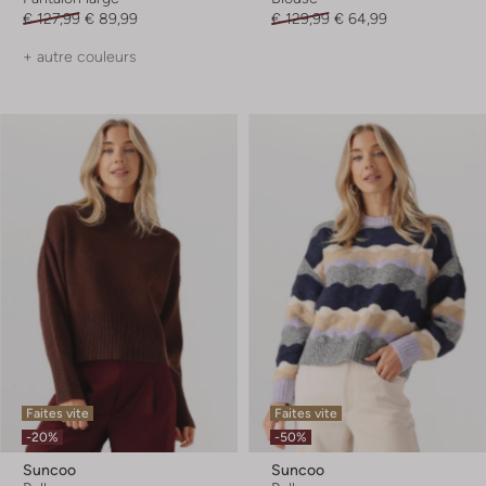
€ 127,99
€ 89,99
€ 129,99
€ 64,99
+ autre couleurs
Faites vite
Faites vite
-20%
-50%
Suncoo
Suncoo