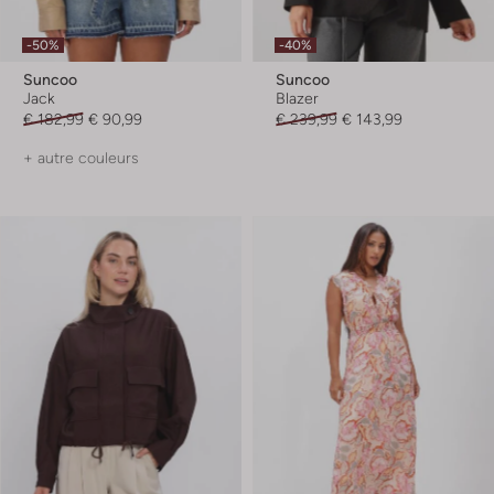
-50%
-40%
Suncoo
Suncoo
Jack
Blazer
€ 182,99
€ 90,99
€ 239,99
€ 143,99
+ autre couleurs