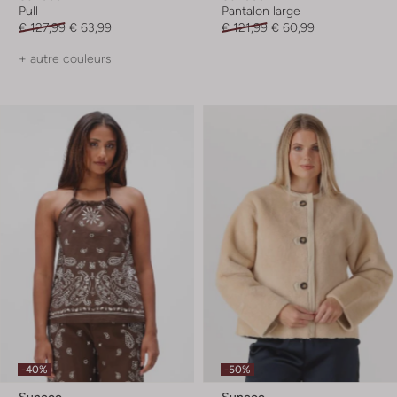
Pull
Pantalon large
€ 127,99
€ 63,99
€ 121,99
€ 60,99
+ autre couleurs
-40%
-50%
Suncoo
Suncoo