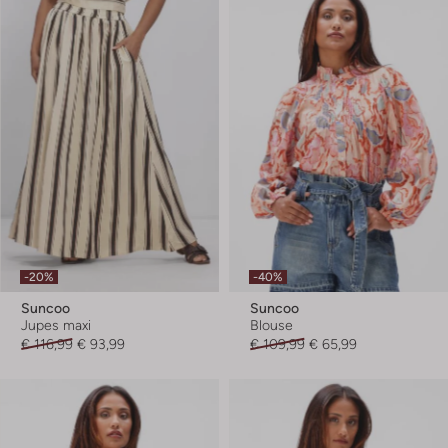
-20%
-40%
Suncoo
Suncoo
Jupes maxi
Blouse
€ 116,99
€ 93,99
€ 109,99
€ 65,99