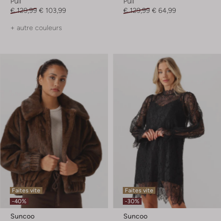
Pull
Pull
€ 129,99
€ 103,99
€ 129,99
€ 64,99
+ autre couleurs
Faites vite
Faites vite
-40%
-30%
Suncoo
Suncoo