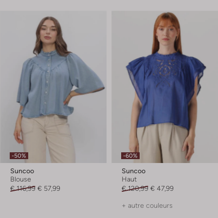
-50%
-60%
Suncoo
Suncoo
Blouse
Haut
€ 116,99
€ 57,99
€ 120,99
€ 47,99
+ autre couleurs