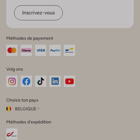
Inscrivez-vous
Méthodes de payement
Volg ons
Omoda
Omoda
Omoda
Omoda
Omoda
Choisis ton pays
Instagram
Facebook
TikTok
LinkedIn
YouTube
BELGIQUE
Choisis
Méthodes d'expédition
ton
Fermer
pays
Nederland