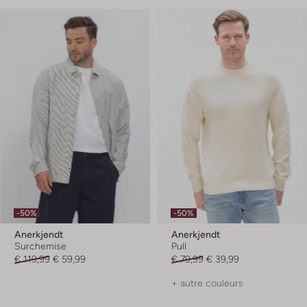
-50%
-50%
Anerkjendt
Anerkjendt
Surchemise
Pull
€ 119,99
€ 59,99
€ 79,99
€ 39,99
+ autre couleurs