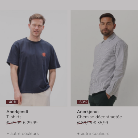
-40%
-60%
Anerkjendt
Anerkjendt
T-shirts
Chemise décontractée
€ 49,99
€ 29,99
€ 89,95
€ 35,99
+ autre couleurs
+ autre couleurs