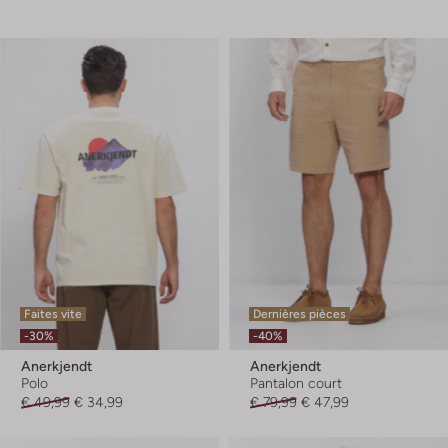
Faites vite
Dernières pièces
-30%
-40%
Anerkjendt
Anerkjendt
Polo
Pantalon court
€ 49,99
€ 34,99
€ 79,99
€ 47,99