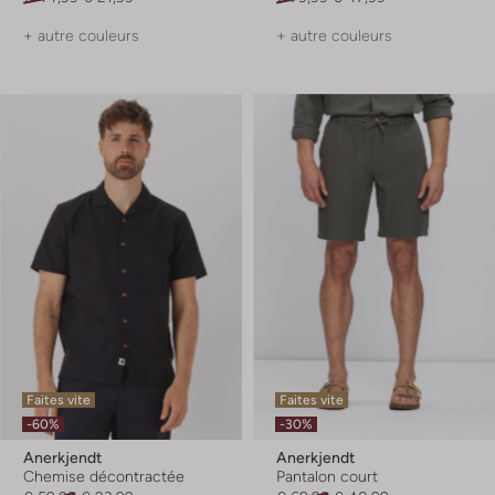
+ autre couleurs
+ autre couleurs
Faites vite
Faites vite
-60%
-30%
Anerkjendt
Anerkjendt
Chemise décontractée
Pantalon court