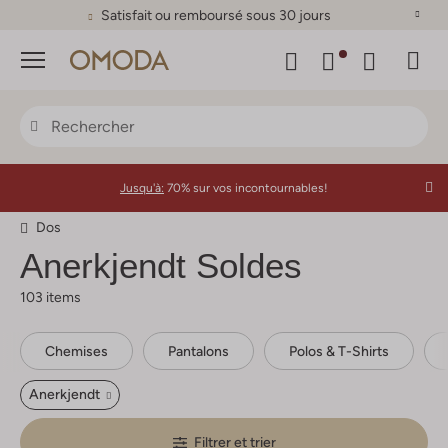
Satisfait ou remboursé sous 30 jours
Menu
Jusqu'à:
70% sur vos incontournables!
Dos
Anerkjendt
Soldes
103 items
Chemises
Pantalons
Polos & T-Shirts
Anerkjendt
Filtrer et trier