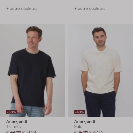
+ autre couleurs
+ autre couleurs
-50%
-40%
Anerkjendt
Anerkjendt
T-shirts
Polo
€ 44,99
€ 21,99
€ 79,99
€ 47,99