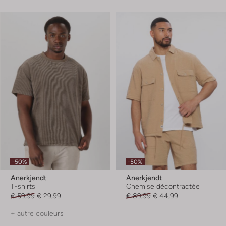
-50%
-50%
Anerkjendt
Anerkjendt
T-shirts
Chemise décontractée
€ 59,99
€ 29,99
€ 89,99
€ 44,99
+ autre couleurs