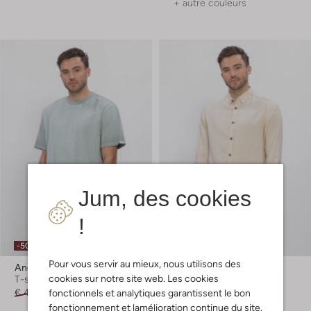
+ autre couleurs
Jum, des cookies
!
-50%
-50%
Pour vous servir au mieux, nous utilisons des
Anerkjendt
Anerkjendt
cookies sur notre site web. Les cookies
T-shirts
Chemise décontractée
€ 49,99
€ 24,99
€ 79,99
€ 39,99
fonctionnels et analytiques garantissent le bon
fonctionnement et lamélioration continue du site.