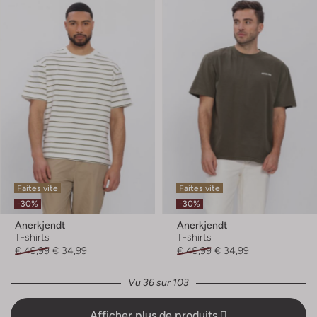
Faites vite
Faites vite
-30%
-30%
Anerkjendt
Anerkjendt
T-shirts
T-shirts
€ 49,99
€ 34,99
€ 49,99
€ 34,99
Vu 36 sur 103
Afficher plus de produits