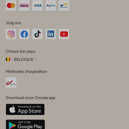
Volg ons
Omoda
Omoda
Omoda
Omoda
Omoda
Choisis ton pays
Instagram
Facebook
TikTok
LinkedIn
YouTube
BELGIQUE
Choisis
Méthodes d'expédition
ton
Fermer
pays
Nederland
België
(Nederlands)
Download onze Omoda app
Belgique
(Français)
Deutschland