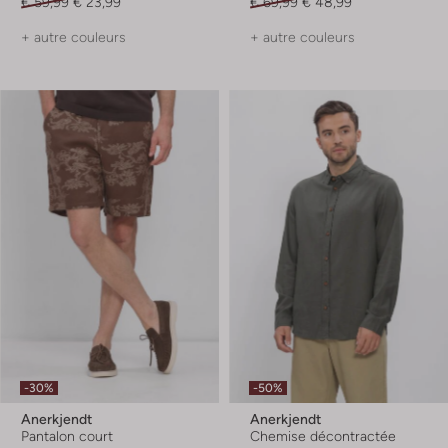
€ 59,99
€ 23,99
€ 69,99
€ 48,99
+ autre couleurs
+ autre couleurs
-30%
-50%
Anerkjendt
Anerkjendt
Pantalon court
Chemise décontractée