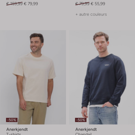
€ 159,99
€ 79,99
€ 79,99
€ 55,99
+ autre couleurs
-50%
-50%
Anerkjendt
Anerkjendt
T-shirts
Chandail