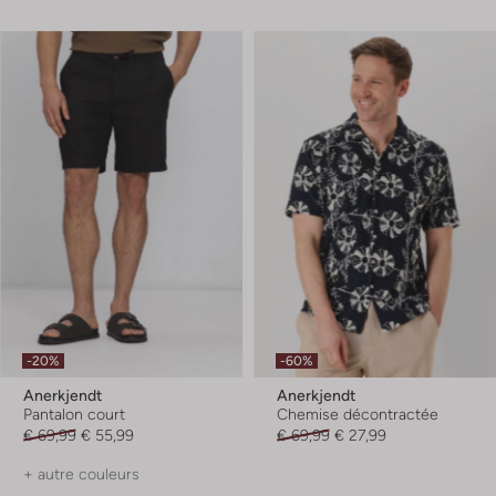
-20%
-60%
Anerkjendt
Anerkjendt
Pantalon court
Chemise décontractée
€ 69,99
€ 55,99
€ 69,99
€ 27,99
+ autre couleurs