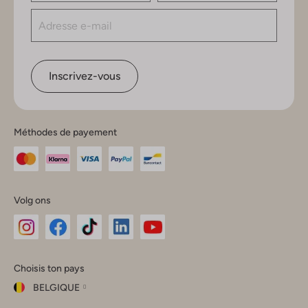
Inscrivez-vous
Méthodes de payement
Volg ons
Omoda
Omoda
Omoda
Omoda
Omoda
Choisis ton pays
Instagram
Facebook
TikTok
LinkedIn
YouTube
BELGIQUE
Choisis