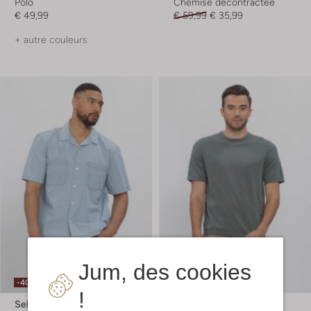
Polo
Chemise décontractée
€ 49,99
€ 59,99
€ 35,99
+ autre couleurs
Jum, des cookies
-40%
-20%
!
Selected Men
Selected Men