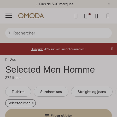
Plus de 500 marques
Menu
Jusqu'à:
70% sur vos incontournables!
Dos
Selected Men
Homme
272 items
T-shirts
Surchemises
Straight leg jeans
Selected Men
Filtrer et trier