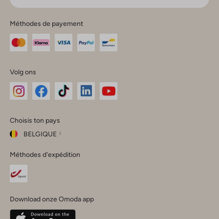
Méthodes de payement
Volg ons
Omoda
Omoda
Omoda
Omoda
Omoda
Choisis ton pays
Instagram
Facebook
TikTok
LinkedIn
YouTube
BELGIQUE
Choisis
Méthodes d'expédition
ton
Fermer
pays
Nederland
België
(Nederlands)
Download onze Omoda app
Belgique
(Français)