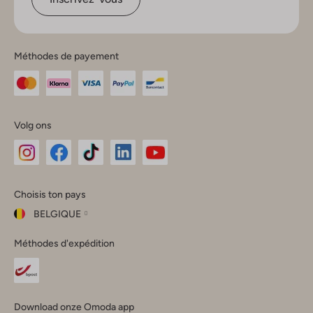
Méthodes de payement
Volg ons
Omoda
Omoda
Omoda
Omoda
Omoda
Choisis ton pays
Instagram
Facebook
TikTok
LinkedIn
YouTube
BELGIQUE
Choisis
Méthodes d'expédition
ton
Fermer
pays
Nederland
België
(Nederlands)
Download onze Omoda app