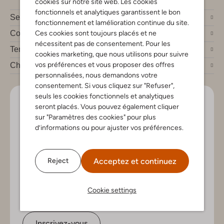
cookies sur notre site web. Les cookies
fonctionnels et analytiques garantissent le bon
Service clients
fonctionnement et lamélioration continue du site.
Ces cookies sont toujours placés et ne
Compte
nécessitent pas de consentement. Pour les
Tendances mode
cookies marketing, que nous utilisons pour suivre
vos préférences et vous proposer des offres
Chez Omoda
personnalisées, nous demandons votre
consentement. Si vous cliquez sur "Refuser",
seuls les cookies fonctionnels et analytiques
Soyez le premier!
seront placés. Vous pouvez également cliquer
sur "Paramètres des cookies" pour plus
Inscrivez-vous à la newsletter pour les nouveaux
d’informations ou pour ajuster vos préférences.
arrivants, des conseils de style et offres exclusives
Acceptez et continuez
Reject
Cookie settings
Inscrivez-vous