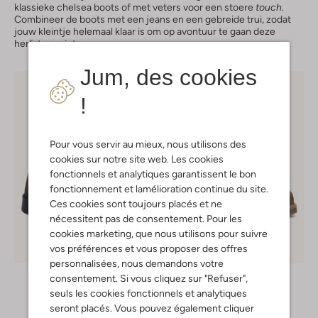
klassieke chelsea boots of met veters voor een stoere
touch
.
Combineer de boots met een jeans en een gebreide trui, zodat
jouw kleintje helemaal klaar is om op avontuur te gaan deze
herfst en winter.
Jum, des cookies
!
Pour vous servir au mieux, nous utilisons des
cookies sur notre site web. Les cookies
fonctionnels et analytiques garantissent le bon
fonctionnement et lamélioration continue du site.
Ces cookies sont toujours placés et ne
nécessitent pas de consentement. Pour les
cookies marketing, que nous utilisons pour suivre
vos préférences et vous proposer des offres
-20%
personnalisées, nous demandons votre
Blundstone
Du Loua
consentement. Si vous cliquez sur "Refuser",
Bottines chelsea
Bottines chelsea
seuls les cookies fonctionnels et analytiques
€ 129,99
À partir de
€ 71,99
seront placés. Vous pouvez également cliquer