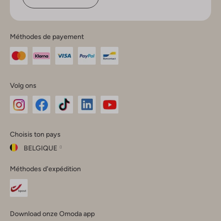
Méthodes de payement
Volg ons
Omoda
Omoda
Omoda
Omoda
Omoda
Choisis ton pays
Instagram
Facebook
TikTok
LinkedIn
YouTube
BELGIQUE
Choisis
Méthodes d'expédition
ton
Fermer
pays
Nederland
België
(Nederlands)
Download onze Omoda app