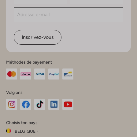
Inscrivez-vous
Méthodes de payement
Volg ons
Omoda
Omoda
Omoda
Omoda
Omoda
Choisis ton pays
Instagram
Facebook
TikTok
LinkedIn
YouTube
BELGIQUE