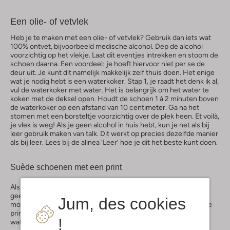
Een olie- of vetvlek
Heb je te maken met een olie- of vetvlek? Gebruik dan iets wat
100% ontvet, bijvoorbeeld medische alcohol. Dep de alcohol
voorzichtig op het vlekje. Laat dit eventjes intrekken en stoom de
schoen daarna. Een voordeel: je hoeft hiervoor niet per se de
deur uit. Je kunt dit namelijk makkelijk zelf thuis doen. Het enige
wat je nodig hebt is een waterkoker. Stap 1, je raadt het denk ik al,
vul de waterkoker met water. Het is belangrijk om het water te
koken met de deksel open. Houdt de schoen 1 à 2 minuten boven
de waterkoker op een afstand van 10 centimeter. Ga na het
stomen met een borsteltje voorzichtig over de plek heen. Et voilà,
je vlek is weg! Als je geen alcohol in huis hebt, kun je net als bij
leer gebruik maken van talk. Dit werkt op precies dezelfde manier
als bij leer. Lees bij de alinea ‘Leer’ hoe je dit het beste kunt doen.
Suède schoenen met een print
Als je suède schoenen een printje bevatten, gebruik dan liever
geen kleurverzorging. Zo houd je de kleur van de print net zo
Jum, des cookies
mooi als bij jullie eerste ontmoeting. Het is wel een must om de
prints van tevoren goed in te sprayen ter bescherming tegen
!
water en vuil met een impregneerspray.