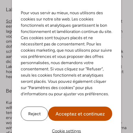
Lakleer
Pour vous servir au mieux, nous utilisons des
cookies sur notre site web. Les cookies
Schoenen van lak
zijn in de basis van leer, maar zijn bedekt met
fonctionnels et analytiques garantissent le bon
een speciale coating. Deze coating bestaat uit verschillende
lagen zoals vernis en lak. Een combinatie van deze twee zorgen
fonctionnement et lamélioration continue du site.
voor de kenmerkende shine van lakschoenen. Het is belangrijk
Ces cookies sont toujours placés et ne
om lakleer goed te verzorgen, zodat je geen scheurtjes of
nécessitent pas de consentement. Pour les
dofheid krijgt; dat is natuurlijk het allerlaatste wat je wilt. Een
cookies marketing, que nous utilisons pour suivre
scheurtje in het lakleer van je favoriete lakschoenen staat gelijk
aan een scheur in je hart. Handig weetje: omdat de coating een
vos préférences et vous proposer des offres
dichte structuur heeft, neemt het materiaal geen vocht op.
personnalisées, nous demandons votre
Lakleer is één van de weinige materialen die dus niet behandelt
consentement. Si vous cliquez sur "Refuser",
hoeft te worden met sprays, omdat dit gewoonweg geen effect
seuls les cookies fonctionnels et analytiques
heeft.
seront placés. Vous pouvez également cliquer
sur "Paramètres des cookies" pour plus
Beschermen
d’informations ou pour ajuster vos préférences.
Kun je jouw lakliefdes dan niet verder beschermen? Jawel! Je
wilt natuurlijk wel dat ze hun glans behouden. Daar ben je
tenslotte op gevallen. Lakmousse is de oplossing. Het zorgt
Acceptez et continuez
Reject
ervoor dat de elasticiteit en de glans van het lak behouden
worden, wat de kans op scheurtjes ook meteen verkleind. Win-
win dus. Gebruik de mousse met een sponsje en veeg het daarna
Cookie settings
af met een doek.