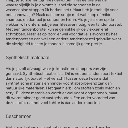
waarschijnlijk in je opkomt is: snel die schoenen in de
wasmachine stoppen (ik herken het). Maar heb je toch tijd voor
een handwasje? Maak dan een sopje met wat zeep of milde
shampoo en dompel je schoenen hierin. Als je je alleen op de
vlekken wil richten, heb je een lifesaver nodig; een tandenborstel.
Met een tandenborstel kun je gemakkelijk de vlekken eraf
schrobben. Maar let op, zorg er wel voor dat je ‘s avonds bij het
tandenpoetsen dan wel een andere tandenborstel gebruikt, want
die viezigheid tussen je tanden is namelijk geen pretje.
Synthetisch materiaal
Als je jezelf afvraagt waar je kunstleren stappers van zijn
gemaakt. Synthetisch textiel it is. Dit is net een ander soort textiel
dan natuurlijk textiel. Het verschil tussen deze twee is dat
synthetische materialen minder vocht absorberend zijn dan
natuurlijke materialen. Het gaat hierbij om stoffen zoals nylon en
acryl. Bij deze materialen wordt er wel vocht opgenomen, maar
dit wordt minder goed vastgehouden. Een ander voordeel van
deze stof is dat het veel lichter is dan andere soorten.
Beschermen
Het is van belang dat synthetische materialen goed worden