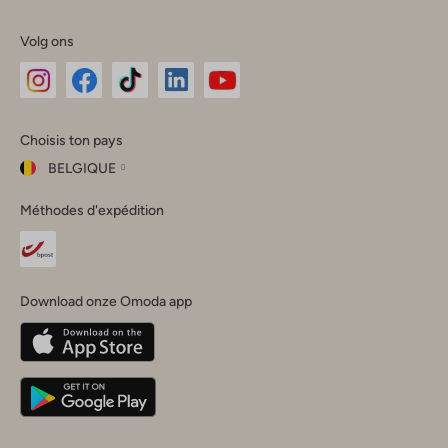
Volg ons
Omoda
Omoda
Omoda
Omoda
Omoda
Choisis ton pays
Instagram
Facebook
TikTok
LinkedIn
YouTube
BELGIQUE
Choisis
Méthodes d'expédition
ton
Fermer
pays
Nederland
België
(Nederlands)
Download onze Omoda app
Belgique
(Français)
Deutschland