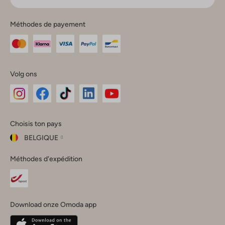
Méthodes de payement
Volg ons
Omoda
Omoda
Omoda
Omoda
Omoda
Choisis ton pays
Instagram
Facebook
TikTok
LinkedIn
YouTube
BELGIQUE
Choisis
Méthodes d'expédition
ton
Fermer
pays
Nederland
België
(Nederlands)
Download onze Omoda app
Belgique
(Français)