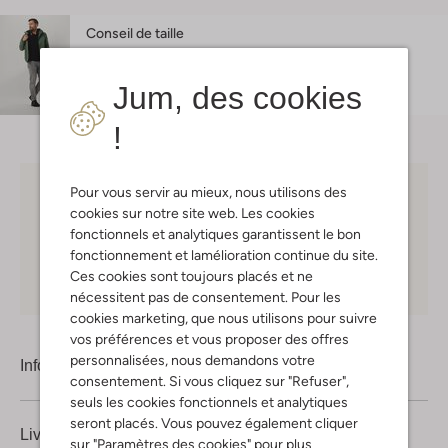
Conseil de taille
Damian mesure 1 mètre 87 et porte la taille L.
L'ajustement est
regular fit
.
Jum, des cookies
!
Pour vous servir au mieux, nous utilisons des
Choisissez vous-même votre moment de livraison
cookies sur notre site web. Les cookies
fonctionnels et analytiques garantissent le bon
30 jours
de retours
fonctionnement et lamélioration continue du site.
Ces cookies sont toujours placés et ne
Shopping en ligne en toute sécurité
nécessitent pas de consentement. Pour les
cookies marketing, que nous utilisons pour suivre
vos préférences et vous proposer des offres
personnalisées, nous demandons votre
Information produit
consentement. Si vous cliquez sur "Refuser",
seuls les cookies fonctionnels et analytiques
seront placés. Vous pouvez également cliquer
Livraison & retours
sur "Paramètres des cookies" pour plus