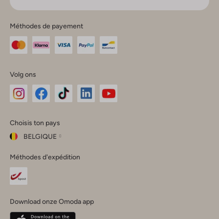
Méthodes de payement
Volg ons
Omoda
Omoda
Omoda
Omoda
Omoda
Choisis ton pays
Instagram
Facebook
TikTok
LinkedIn
YouTube
BELGIQUE
Choisis
Méthodes d'expédition
ton
Fermer
pays
Nederland
België
(Nederlands)
Download onze Omoda app
Belgique
(Français)