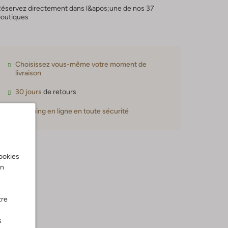
Réservez directement dans l&apos;une de nos 37
boutiques
Choisissez vous-même votre moment de
livraison
30 jours
de retours
Shopping en ligne en toute sécurité
cookies
on
tre
s