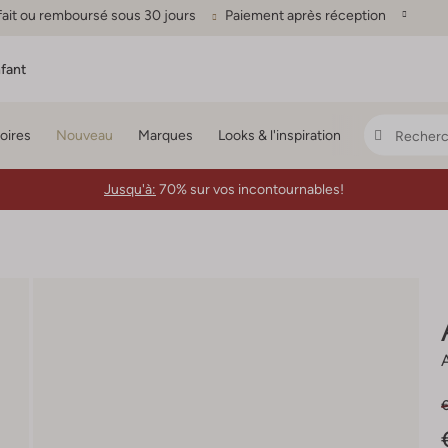
fait ou remboursé sous 30 jours
Paiement après réception
fant
oires
Nouveau
Marques
Looks & l'inspiration
Jusqu'à:
70% sur vos incontournables!
€