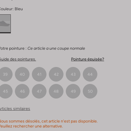
Couleur:
Bleu
otre pointure :
Ce article a une coupe normale
uide des pointures.
Pointure épuisée?
39
40
41
42
43
44
45
46
47
48
49
50
rticles similaires
ous sommes désolés, cet article n'est pas disponible.
euillez rechercher une alternative.