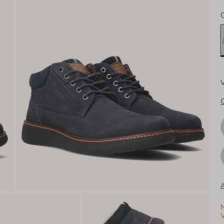
V
G
A
N
V