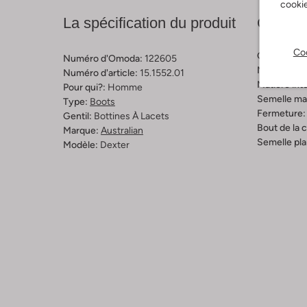
cookie
La spécification du produit
Compos
Coo
Couleur:
Bl
Numéro d'Omoda:
122605
Matière ext
Numéro d'article:
15.1552.01
Matière inté
Pour qui?:
Homme
Semelle mat
Type:
Boots
Fermeture:
Gentil:
Bottines À Lacets
Bout de la 
Marque:
Australian
Semelle pla
Modèle:
Dexter