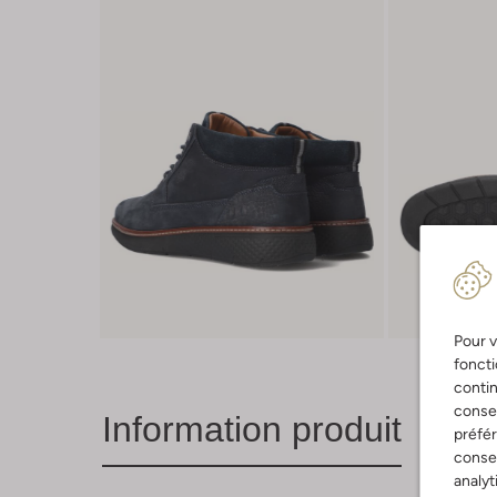
Pour v
foncti
contin
consen
Information produit
préfé
consen
analyt