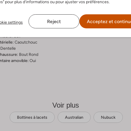
s" pour plus d’informations ou pour ajuster vos préférences.
ition & Ajustement
Reject
Acceptez et continu
kie settings
eu
érieure:
Nubuck
rieure:
Cuir
érielle:
Caoutchouc
Dentelle
chaussure:
Bout Rond
ntaire amovible:
Oui
Voir plus
Bottines à lacets
Australian
Nubuck