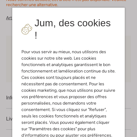
rechercher une alternative.
Articles similaires
Jum, des cookies
!
Choisissez vous-même votre moment de livraison
Pour vous servir au mieux, nous utilisons des
cookies sur notre site web. Les cookies
30 jours
de retours
fonctionnels et analytiques garantissent le bon
fonctionnement et lamélioration continue du site.
Shopping en ligne en toute sécurité
Ces cookies sont toujours placés et ne
nécessitent pas de consentement. Pour les
cookies marketing, que nous utilisons pour suivre
vos préférences et vous proposer des offres
Information produit
personnalisées, nous demandons votre
consentement. Si vous cliquez sur "Refuser",
seuls les cookies fonctionnels et analytiques
Livraison & retours
seront placés. Vous pouvez également cliquer
sur "Paramètres des cookies" pour plus
d’informations ou pour ajuster vos préférences.