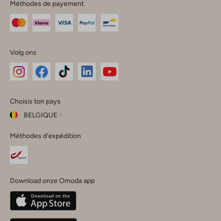
Méthodes de payement
Volg ons
Omoda
Omoda
Omoda
Omoda
Omoda
Choisis ton pays
Instagram
Facebook
TikTok
LinkedIn
YouTube
BELGIQUE
Choisis
Méthodes d'expédition
ton
Fermer
pays
Nederland
België
(Nederlands)
Download onze Omoda app
Belgique
(Français)
Deutschland