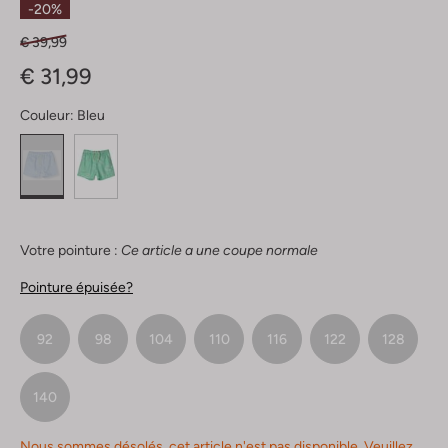
-20%
€ 39,99
€ 31,99
Couleur:
Bleu
Votre pointure :
Ce article a une coupe normale
Pointure épuisée?
92
98
104
110
116
122
128
140
Nous sommes désolés, cet article n'est pas disponible. Veuillez