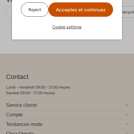
Acceptez et continuez
Reject
Vestes matelassées
Like Flo
Polyamide recycl
Cookie settings
Contact
Lundi - Vendredi 09:00 - 21:00 heures
Samedi 09:00 - 17:00 heures
Service clients
Compte
Tendances mode
Chez Omoda