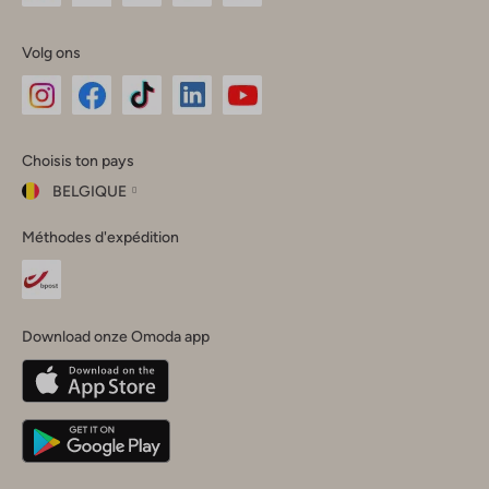
Volg ons
Omoda
Omoda
Omoda
Omoda
Omoda
Choisis ton pays
Instagram
Facebook
TikTok
LinkedIn
YouTube
BELGIQUE
Choisis
Méthodes d'expédition
ton
Fermer
pays
Nederland
België
(Nederlands)
Download onze Omoda app
Belgique
(Français)
Deutschland