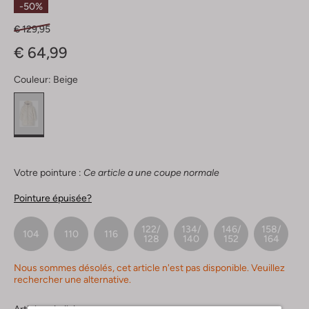
-50%
€ 129,95
€ 64,99
Couleur:
Beige
Votre pointure :
Ce article a une coupe normale
Pointure épuisée?
122/
134/
146/
158/
104
110
116
128
140
152
164
Nous sommes désolés, cet article n'est pas disponible. Veuillez
rechercher une alternative.