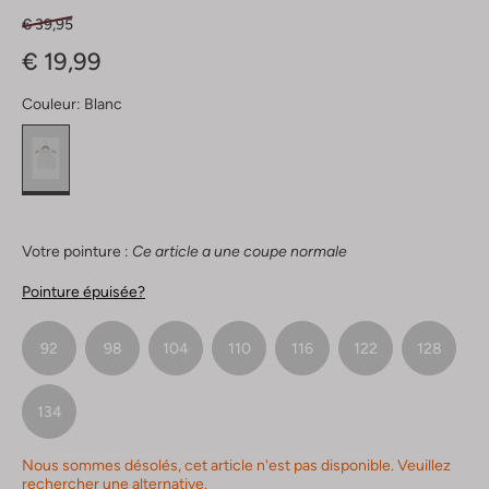
€ 39,95
€ 19,99
Couleur:
Blanc
Votre pointure :
Ce article a une coupe normale
Pointure épuisée?
92
98
104
110
116
122
128
134
Nous sommes désolés, cet article n'est pas disponible. Veuillez
rechercher une alternative.