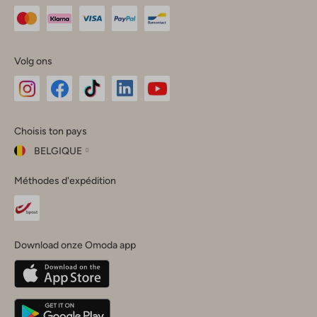
Volg ons
Omoda
Omoda
Omoda
Omoda
Omoda
Choisis ton pays
Instagram
Facebook
TikTok
LinkedIn
YouTube
BELGIQUE
Choisis
Méthodes d'expédition
ton
Fermer
pays
Nederland
België
(Nederlands)
Download onze Omoda app
Belgique
(Français)
Deutschland