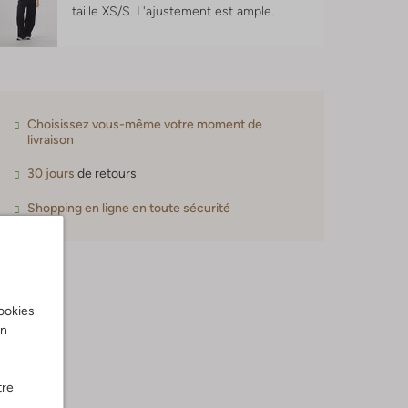
taille XS/S.
L'ajustement est
ample
.
Choisissez vous-même votre moment de
livraison
30 jours
de retours
Shopping en ligne en toute sécurité
cookies
on
tre