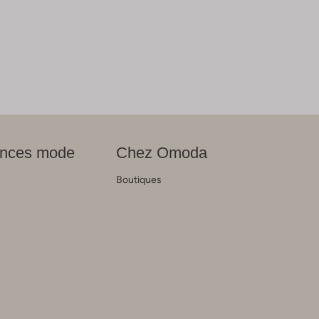
nces mode
Chez Omoda
Boutiques
s