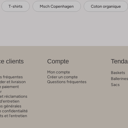
T-shirts
Msch Copenhagen
Coton organique
e clients
Compte
Tenda
Mon compte
Baskets
s fréquentes
Créer un compte
Ballerine
r et livraison
Questions fréquentes
Sacs
 paiement
r
et réclamations
d'entretien
ns générales
 confidentialité
 et l'entretien