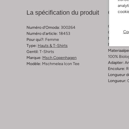
analyt
La spécification du produit
Compos
cookie
Couleur:
Bl
Numéro d'Omoda:
300264
Coo
Cartouche:
Numéro d'article:
18453
Matière inté
Pour qui?:
Femme
Matériel:
Co
Type:
Hauts & T-Shirts
Materiaalp
Gentil:
T-Shirts
100% Biolo
Marque:
Msch Copenhagen
Adapter:
A
Modèle:
Mschmelea Icon Tee
Encolure:
R
Longueur d
Longueur: