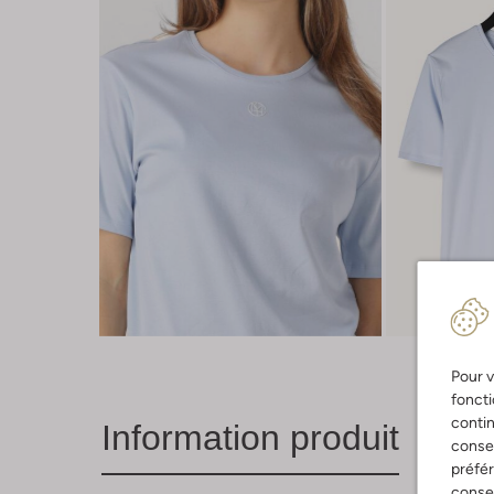
Pour v
foncti
contin
Information produit
consen
préfé
consen