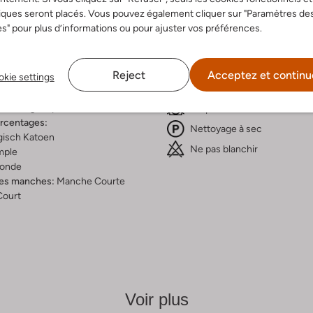
iques seront placés. Vous pouvez également cliquer sur "Paramètres de
ition & Ajustement
Instructions de lavag
s" pour plus d’informations ou pour ajuster vos préférences.
eu Clair
30 était un programme limit
Reject
Acceptez et continu
kie settings
Uni
Max. 110 °C
rieure:
Coton Organique
ton Organique
Ne pas sécher en machine
ercentages:
Nettoyage à sec
gisch Katoen
Ne pas blanchir
mple
onde
es manches:
Manche Courte
Court
Voir plus