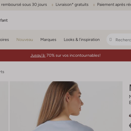
ou remboursé sous 30 jours
Livraison* gratuits
Paiement après ré
fant
oires
Nouveau
Marques
Looks & l'inspiration
Jusqu'à:
70% sur vos incontournables!
rts