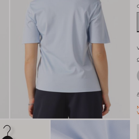
V
G
A
N
V