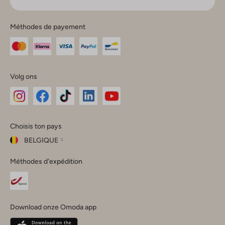
Méthodes de payement
Volg ons
Omoda
Omoda
Omoda
Omoda
Omoda
Choisis ton pays
Instagram
Facebook
TikTok
LinkedIn
YouTube
BELGIQUE
Choisis
Méthodes d'expédition
ton
Fermer
pays
Nederland
België
(Nederlands)
Download onze Omoda app
Belgique
(Français)