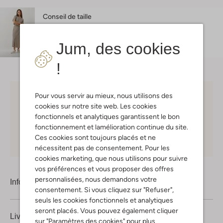
Conseil de taille
Isabelle mesure 1 mètre 73 et porte la taille S.
Jum, des cookies
!
Pour vous servir au mieux, nous utilisons des
Choisissez vous-même votre moment de livraison
cookies sur notre site web. Les cookies
fonctionnels et analytiques garantissent le bon
30 jours
de retours
fonctionnement et lamélioration continue du site.
Ces cookies sont toujours placés et ne
Shopping en ligne en toute sécurité
nécessitent pas de consentement. Pour les
cookies marketing, que nous utilisons pour suivre
vos préférences et vous proposer des offres
personnalisées, nous demandons votre
Information produit
consentement. Si vous cliquez sur "Refuser",
seuls les cookies fonctionnels et analytiques
seront placés. Vous pouvez également cliquer
Livraison & retours
sur "Paramètres des cookies" pour plus