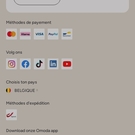
Méthodes de payement
Volg ons
Omoda
Omoda
Omoda
Omoda
Omoda
Choisis ton pays
Instagram
Facebook
TikTok
LinkedIn
YouTube
BELGIQUE
Choisis
Méthodes d'expédition
ton
Fermer
pays
Nederland
België
(Nederlands)
Download onze Omoda app