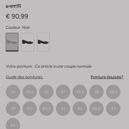
€ 129,99
€ 90,99
Couleur:
Noir
Votre pointure :
Ce article a une coupe normale
Guide des pointures.
Pointure épuisée?
35
35,5
36
37
37,5
38
38,5
39
40
40,5
41
42
42,5
43
44