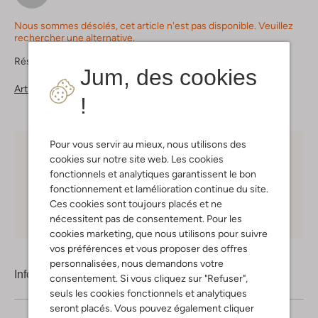
Nous sommes désolés, cet article n'est pas disponible. Veuillez
rechercher une alternative.
Réservez directement dans l&apos;une de nos 37 boutiques
Jum, des cookies
Articles similaires
!
Pour vous servir au mieux, nous utilisons des
Choisissez vous-même votre moment de livraison
cookies sur notre site web. Les cookies
fonctionnels et analytiques garantissent le bon
30 jours
de retours
fonctionnement et lamélioration continue du site.
Ces cookies sont toujours placés et ne
Shopping en ligne en toute sécurité
nécessitent pas de consentement. Pour les
cookies marketing, que nous utilisons pour suivre
vos préférences et vous proposer des offres
personnalisées, nous demandons votre
Information produit
consentement. Si vous cliquez sur "Refuser",
seuls les cookies fonctionnels et analytiques
seront placés. Vous pouvez également cliquer