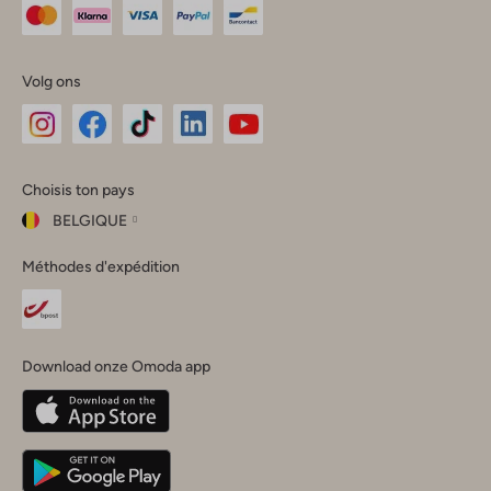
Volg ons
Omoda
Omoda
Omoda
Omoda
Omoda
Choisis ton pays
Instagram
Facebook
TikTok
LinkedIn
YouTube
BELGIQUE
Choisis
Méthodes d'expédition
ton
Fermer
pays
Nederland
België
(Nederlands)
Download onze Omoda app
Belgique
(Français)
Deutschland