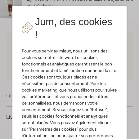
est
très large
.
Jum, des cookies
!
Choisissez vous-même votre moment de livraison
Pour vous servir au mieux, nous utilisons des
30 jours
de retours
cookies sur notre site web. Les cookies
fonctionnels et analytiques garantissent le bon
Shopping en ligne en toute sécurité
fonctionnement et lamélioration continue du site.
Ces cookies sont toujours placés et ne
nécessitent pas de consentement. Pour les
cookies marketing, que nous utilisons pour suivre
Information produit
vos préférences et vous proposer des offres
personnalisées, nous demandons votre
consentement. Si vous cliquez sur "Refuser",
seuls les cookies fonctionnels et analytiques
Livraison & retours
seront placés. Vous pouvez également cliquer
sur "Paramètres des cookies" pour plus
d’informations ou pour ajuster vos préférences.