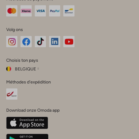
Volg ons
Omoda
Omoda
Omoda
Omoda
Omoda
Choisis ton pays
Instagram
Facebook
TikTok
LinkedIn
YouTube
BELGIQUE
Choisis
Méthodes d'expédition
ton
Fermer
pays
Nederland
België
(Nederlands)
Download onze Omoda app
Belgique
(Français)
Deutschland