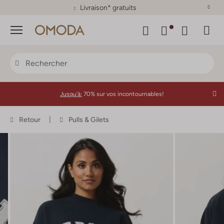
Plus de 500 marques
Menu
Jusqu'à:
70% sur vos incontournables!
Retour
Pulls & Gilets