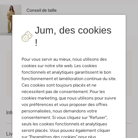
Conseil de taille
Melissa mesure 1 mètre 70 et porte la taille S.
L'ajustement est
straight
.
Jum, des cookies
!
Pour vous servir au mieux, nous utilisons des
Choisissez vous-même votre moment de livraison
cookies sur notre site web. Les cookies
fonctionnels et analytiques garantissent le bon
30 jours
de retours
fonctionnement et lamélioration continue du site.
Ces cookies sont toujours placés et ne
Shopping en ligne en toute sécurité
nécessitent pas de consentement. Pour les
cookies marketing, que nous utilisons pour suivre
vos préférences et vous proposer des offres
personnalisées, nous demandons votre
Information produit
consentement. Si vous cliquez sur "Refuser",
seuls les cookies fonctionnels et analytiques
seront placés. Vous pouvez également cliquer
Livraison & retours
sur "Paramètres des cookies" pour plus