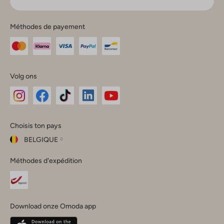
Méthodes de payement
Volg ons
Omoda
Omoda
Omoda
Omoda
Omoda
Choisis ton pays
Instagram
Facebook
TikTok
LinkedIn
YouTube
BELGIQUE
Choisis
Méthodes d'expédition
ton
Fermer
pays
Nederland
België
(Nederlands)
Download onze Omoda app
Belgique
(Français)