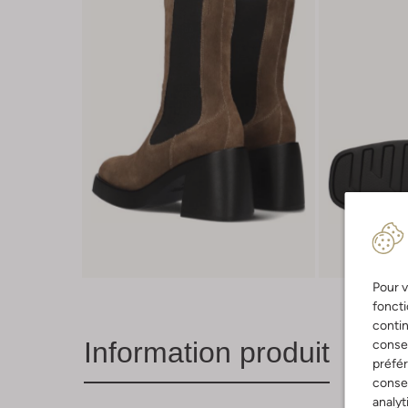
Pour v
foncti
contin
Information produit
consen
préfé
consen
analyt