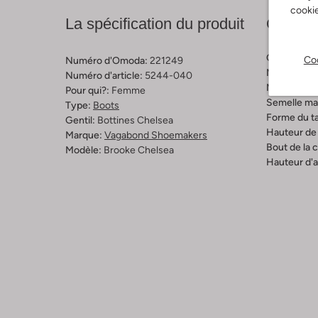
cookie
La spécification du produit
Compos
Couleur:
Ma
Coo
Numéro d'Omoda:
221249
Matière ext
Numéro d'article:
5244-040
Matière inté
Pour qui?:
Femme
Semelle mat
Type:
Boots
Forme du ta
Gentil:
Bottines Chelsea
Hauteur de 
Marque:
Vagabond Shoemakers
Bout de la 
Modèle:
Brooke Chelsea
Hauteur d'a