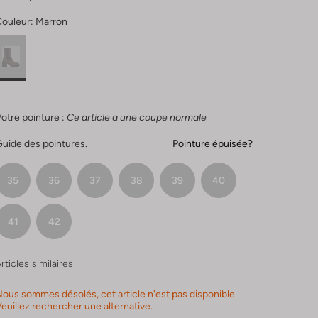
Couleur:
Marron
otre pointure :
Ce article a une coupe normale
uide des pointures.
Pointure épuisée?
35
36
37
38
39
40
41
42
rticles similaires
ous sommes désolés, cet article n'est pas disponible.
euillez rechercher une alternative.