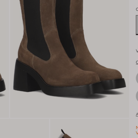
V
G
A
N
V