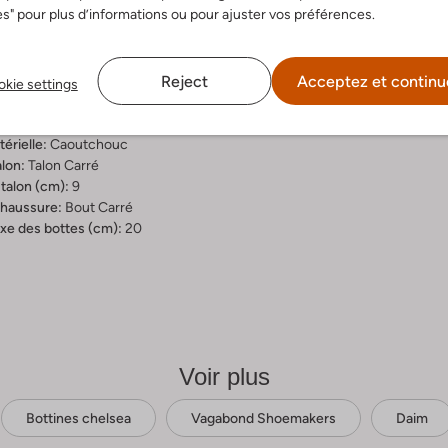
s" pour plus d’informations ou pour ajuster vos préférences.
ition & Ajustement
Reject
Acceptez et continu
rron
kie settings
érieure:
Daim
rieure:
Cuir, Textile
érielle:
Caoutchouc
lon:
Talon Carré
talon (cm):
9
chaussure:
Bout Carré
xe des bottes (cm):
20
Voir plus
Bottines chelsea
Vagabond Shoemakers
Daim