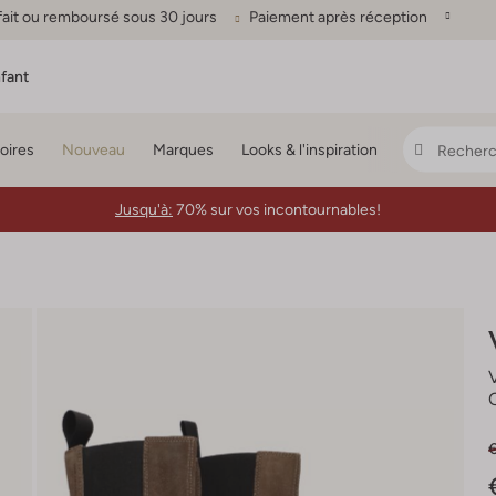
fait ou remboursé sous 30 jours
Paiement après réception
fant
oires
Nouveau
Marques
Looks & l'inspiration
Jusqu'à:
70% sur vos incontournables!
€