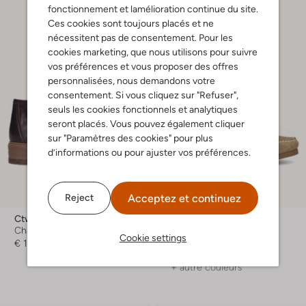
fonctionnement et lamélioration continue du site.
Ces cookies sont toujours placés et ne
nécessitent pas de consentement. Pour les
cookies marketing, que nous utilisons pour suivre
vos préférences et vous proposer des offres
personnalisées, nous demandons votre
consentement. Si vous cliquez sur "Refuser",
seuls les cookies fonctionnels et analytiques
seront placés. Vous pouvez également cliquer
sur "Paramètres des cookies" pour plus
d’informations ou pour ajuster vos préférences.
Acceptez et continuez
Reject
-40%
Ctwlk
Stefano Lauran
Chaussures à lacets
Chaussures à lacets
Cookie settings
€ 159,99
€ 149,99
€ 89,99
+ autre couleurs