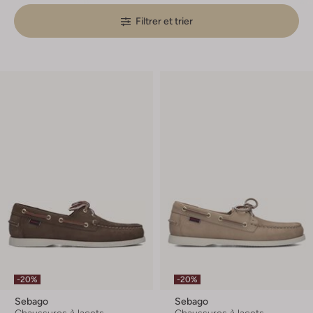
Filtrer et trier
-20%
-20%
Sebago
Sebago
Chaussures à lacets
Chaussures à lacets