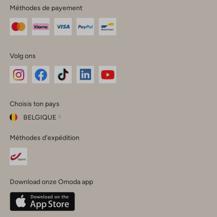
Méthodes de payement
Volg ons
Omoda
Omoda
Omoda
Omoda
Omoda
Choisis ton pays
Instagram
Facebook
TikTok
LinkedIn
YouTube
BELGIQUE
Choisis
Méthodes d'expédition
ton
Fermer
pays
Nederland
België
(Nederlands)
Download onze Omoda app
Belgique
(Français)
Deutschland