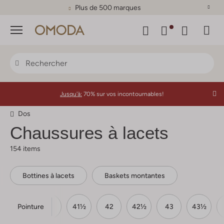
Plus de 500 marques
Menu
Jusqu'à:
70% sur vos incontournables!
Dos
Chaussures à lacets
154 items
Bottines à lacets
Baskets montantes
Pointure
40½
41
41½
42
42½
43
43½