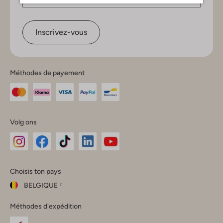
Inscrivez-vous
Méthodes de payement
Volg ons
Omoda
Omoda
Omoda
Omoda
Omoda
Choisis ton pays
Instagram
Facebook
TikTok
LinkedIn
YouTube
BELGIQUE
Choisis
Méthodes d'expédition
ton
Fermer
pays