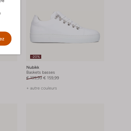
tre
s
ez
-20%
Nubikk
Baskets basses
€ 199,99
€ 159,99
+ autre couleurs