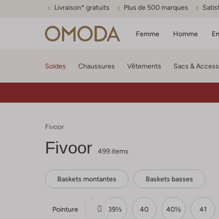
Livraison* gratuits
Plus de 500 marques
Satis
Femme
Homme
En
Soldes
Chaussures
Vêtements
Sacs & Access
Fivoor
Fivoor
499 items
Baskets montantes
Baskets basses
Pointure
½
38
38½
39
39½
40
40½
41