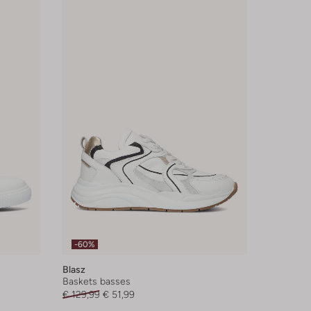
-60%
Blasz
Baskets basses
€ 129,99
€ 51,99