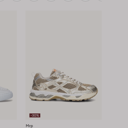
-30%
Mrp