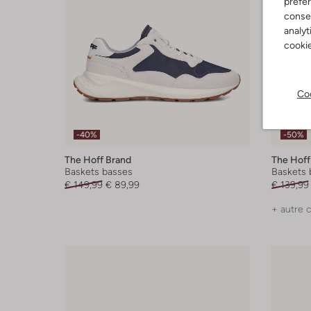
préfé
consen
analyt
cookie
Coo
-40%
-50%
The Hoff Brand
The Hoff
Baskets basses
Baskets 
€ 149,99
€ 89,99
€ 139,99
+ autre 