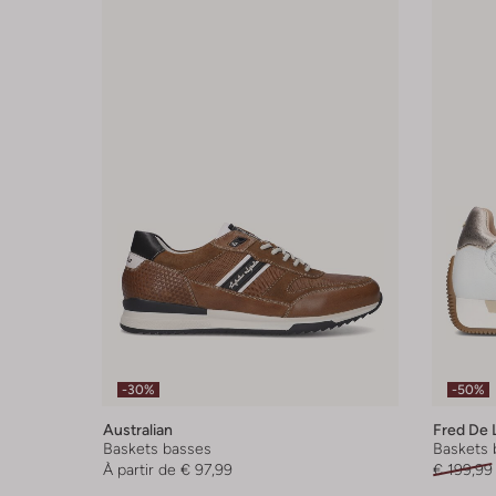
-30%
-50%
Australian
Fred De 
Baskets basses
Baskets 
À partir de
€ 97,99
€ 199,99