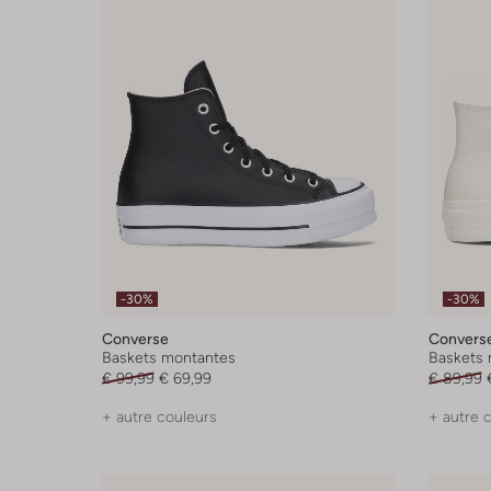
-30%
-30%
Converse
Convers
Baskets montantes
Baskets 
€ 99,99
€ 69,99
€ 89,99
+ autre couleurs
+ autre 