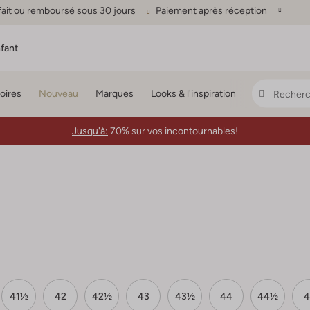
fait ou remboursé sous 30 jours
Paiement après réception
fant
oires
Nouveau
Marques
Looks & l'inspiration
Jusqu'à:
70% sur vos incontournables!
41½
42
42½
43
43½
44
44½
4