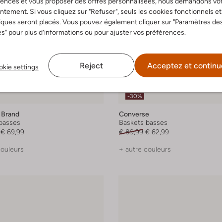
rences et vous proposer des offres personnalisées, nous demandons vo
tement. Si vous cliquez sur "Refuser", seuls les cookies fonctionnels et
iques seront placés. Vous pouvez également cliquer sur "Paramètres de
s" pour plus d’informations ou pour ajuster vos préférences.
Reject
Acceptez et continu
kie settings
-30%
 Brand
Converse
basses
Baskets basses
€ 69,99
€ 89,99
€ 62,99
couleurs
+ autre couleurs