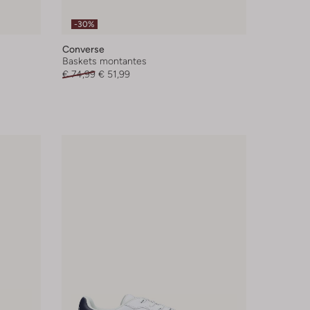
-30%
Converse
Baskets montantes
€ 74,99
€ 51,99