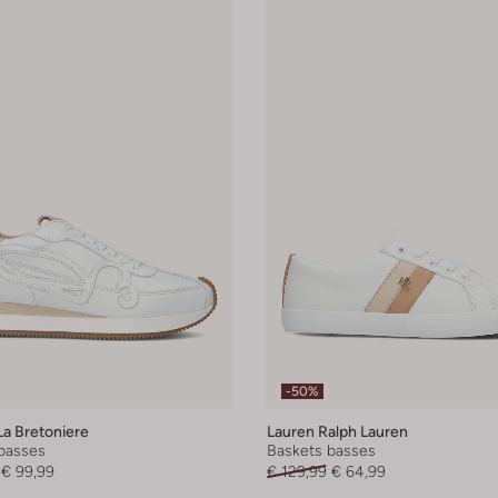
-50%
La Bretoniere
Lauren Ralph Lauren
basses
Baskets basses
€ 99,99
€ 129,99
€ 64,99