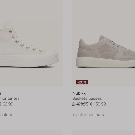
-20%
e
Nubikk
montantes
Baskets basses
€ 62,99
€ 199,99
€ 159,99
couleurs
+ autre couleurs