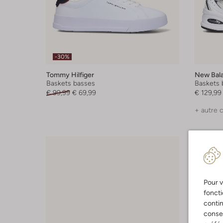
-30%
Tommy Hilfiger
New Bal
Baskets basses
Baskets 
€ 99,99
€ 69,99
€ 129,99
+ autre 
Pour v
foncti
contin
consen