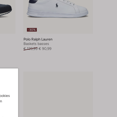
-30%
Polo Ralph Lauren
Baskets basses
€ 129,99
€ 90,99
cookies
on